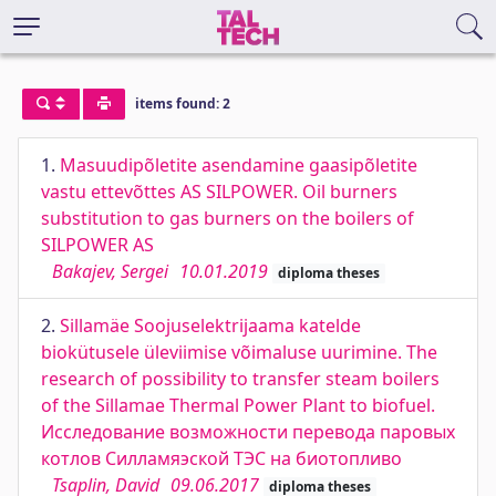
items found: 2
1.
Masuudipõletite asendamine gaasipõletite
vastu ettevõttes AS SILPOWER. Oil burners
substitution to gas burners on the boilers of
SILPOWER AS
Bakajev, Sergei
10.01.2019
diploma theses
2.
Sillamäe Soojuselektrijaama katelde
biokütusele üleviimise võimaluse uurimine. The
research of possibility to transfer steam boilers
of the Sillamae Thermal Power Plant to biofuel.
Исследование возможности перевода паровых
котлов Силламяэской ТЭС на биотопливо
Tsaplin, David
09.06.2017
diploma theses