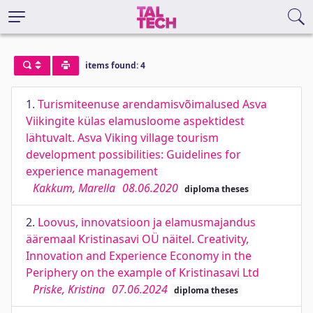
items found: 4
1.
Turismiteenuse arendamisvõimalused Asva
Viikingite külas elamusloome aspektidest
lähtuvalt. Asva Viking village tourism
development possibilities: Guidelines for
experience management
Kakkum, Marella
08.06.2020
diploma theses
2.
Loovus, innovatsioon ja elamusmajandus
ääremaal Kristinasavi OÜ näitel. Creativity,
Innovation and Experience Economy in the
Periphery on the example of Kristinasavi Ltd
Priske, Kristina
07.06.2024
diploma theses