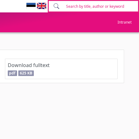
Intranet
Download fulltext
pdf
625 KB