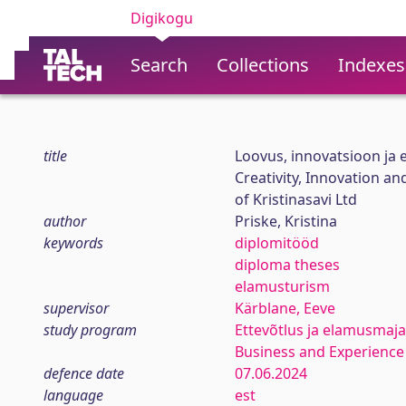
Digikogu
Search
Collections
Indexes
title
Loovus, innovatsioon ja
Creativity, Innovation a
of Kristinasavi Ltd
author
Priske, Kristina
keywords
diplomitööd
diploma theses
elamusturism
supervisor
Kärblane, Eeve
study program
Ettevõtlus ja elamusmaj
Business and Experien
defence date
07.06.2024
language
est