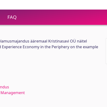
FAQ
 elamusmajandus ääremaal Kristinasavi OÜ näitel
nd Experience Economy in the Periphery on the example
andus
ce Management