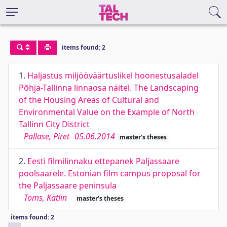
items found: 2
1.
Haljastus miljööväärtuslikel hoonestusaladel
Põhja-Tallinna linnaosa näitel. The Landscaping
of the Housing Areas of Cultural and
Environmental Value on the Example of North
Tallinn City District
Pallase, Piret
05.06.2014
master's theses
2.
Eesti filmilinnaku ettepanek Paljassaare
poolsaarele. Estonian film campus proposal for
the Paljassaare peninsula
Toms, Kätlin
master's theses
items found: 2