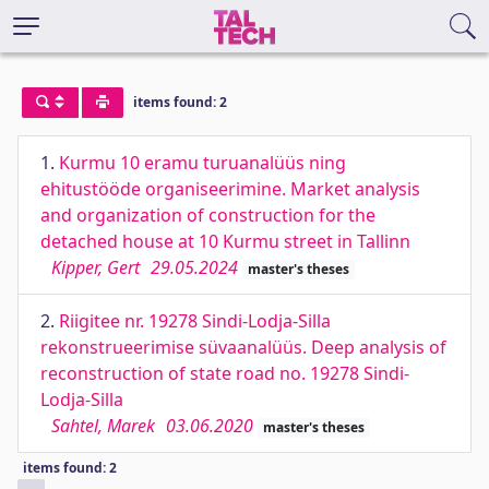
items found: 2
1.
Kurmu 10 eramu turuanalüüs ning
ehitustööde organiseerimine. Market analysis
and organization of construction for the
detached house at 10 Kurmu street in Tallinn
Kipper, Gert
29.05.2024
master's theses
2.
Riigitee nr. 19278 Sindi-Lodja-Silla
rekonstrueerimise süvaanalüüs. Deep analysis of
reconstruction of state road no. 19278 Sindi-
Lodja-Silla
Sahtel, Marek
03.06.2020
master's theses
items found: 2