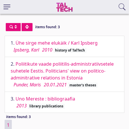
items found: 3
1.
Ühe sirge mehe elukäik / Karl Ipsberg
Ipsberg, Karl
2010
history of TalTech
2.
Poliitikute vaade poliitilis-administratiivsetele
suhetele Eestis. Politicians' view on politico-
adminitrative relations in Estonia
Punder, Maris
20.01.2021
master's theses
3.
Uno Mereste : bibliograafia
2013
library publications
items found: 3
1