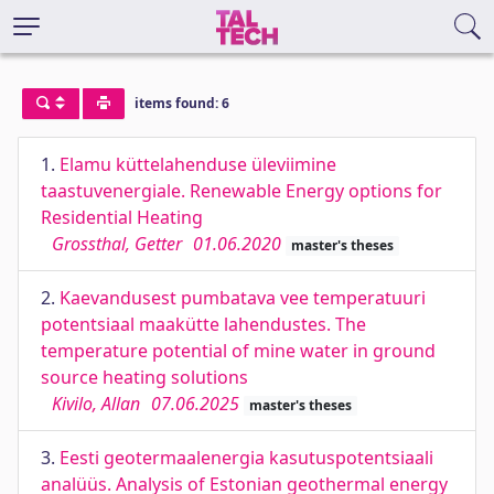
items found: 6
1.
Elamu küttelahenduse üleviimine
taastuvenergiale. Renewable Energy options for
Residential Heating
Grossthal, Getter
01.06.2020
master's theses
2.
Kaevandusest pumbatava vee temperatuuri
potentsiaal maakütte lahendustes. The
temperature potential of mine water in ground
source heating solutions
Kivilo, Allan
07.06.2025
master's theses
3.
Eesti geotermaalenergia kasutuspotentsiaali
analüüs. Analysis of Estonian geothermal energy