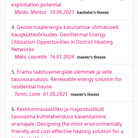
exploitation potential
Maido, Markus
10.06.2021
bachelor's theses
4.
Geotermaalenergia kasutamise võimalused
kaugküttevõrkudes. Geothermal Energy
Utilization Opportunities in District Heating
Networks
Maks, Lauretta
16.01.2024
master's theses
5.
Eramu taastuvenergiale üleminek ja selle
tasuvusanalüüs. Renewable energy solution for
residential house
Torim, Lona
01.06.2021
master's theses
6.
Keskkonnasäästliku ja majanduslikult
tasuvaima küttelahenduse kavandamine
eramajale. Designing the most environmentally
friendly and cost-effective heating solution for a