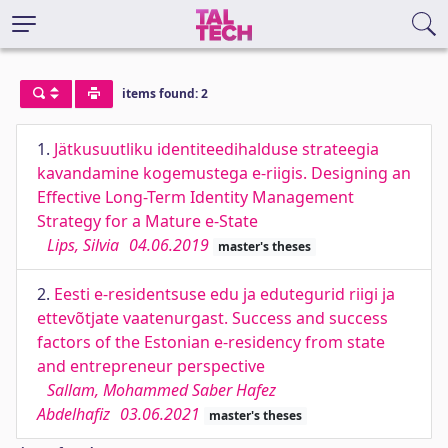
items found: 2
1.
Jätkusuutliku identiteedihalduse strateegia
kavandamine kogemustega e-riigis. Designing an
Effective Long-Term Identity Management
Strategy for a Mature e-State
Lips, Silvia
04.06.2019
master's theses
2.
Eesti e-residentsuse edu ja edutegurid riigi ja
ettevõtjate vaatenurgast. Success and success
factors of the Estonian e-residency from state
and entrepreneur perspective
Sallam, Mohammed Saber Hafez
Abdelhafiz
03.06.2021
master's theses