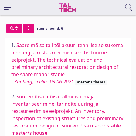
items found: 6
1.
Saare mõisa tall-tõllakuuri tehnilise seisukorra
hinnang ja restaureerimise arhitektuurne
eelprojekt. The technical evaluation and
preliminary architectural restoration design of
the saare manor stable
Kunberg, Teelia
03.06.2021
master's theses
2.
Suuremõisa mõisa tallmeistrimaja
inventariseerimine, tarindite uuring ja
restaureerimise eelprojekt. An inventory,
inspection of existing structures and preliminary
restoration design of Suuremõisa manor stable
master\s house