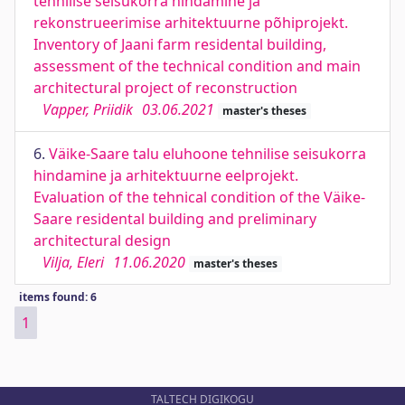
tehnilise seisukorra hindamine ja
rekonstrueerimise arhitektuurne põhiprojekt.
Inventory of Jaani farm residental building,
assessment of the technical condition and main
architectural project of reconstruction
Vapper, Priidik
03.06.2021
master's theses
6.
Väike-Saare talu eluhoone tehnilise seisukorra
hindamine ja arhitektuurne eelprojekt.
Evaluation of the tehnical condition of the Väike-
Saare residental building and preliminary
architectural design
Vilja, Eleri
11.06.2020
master's theses
items found: 6
1
TALTECH DIGIKOGU