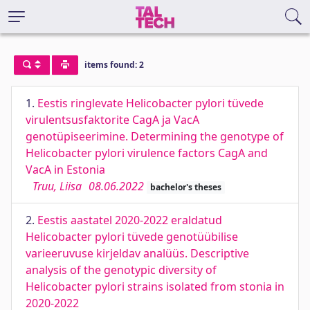
items found: 2
1.
Eestis ringlevate Helicobacter pylori tüvede
virulentsusfaktorite CagA ja VacA
genotüpiseerimine. Determining the genotype of
Helicobacter pylori virulence factors CagA and
VacA in Estonia
Truu, Liisa
08.06.2022
bachelor's theses
2.
Eestis aastatel 2020-2022 eraldatud
Helicobacter pylori tüvede genotüübilise
varieeruvuse kirjeldav analüüs. Descriptive
analysis of the genotypic diversity of
Helicobacter pylori strains isolated from stonia in
2020-2022