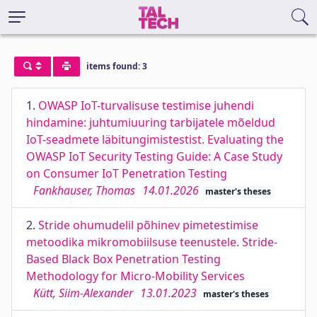
items found: 3
1.
OWASP IoT-turvalisuse testimise juhendi
hindamine: juhtumiuuring tarbijatele mõeldud
IoT-seadmete läbitungimistestist. Evaluating the
OWASP IoT Security Testing Guide: A Case Study
on Consumer IoT Penetration Testing
Fankhauser, Thomas
14.01.2026
master's theses
2.
Stride ohumudelil põhinev pimetestimise
metoodika mikromobiilsuse teenustele. Stride-
Based Black Box Penetration Testing
Methodology for Micro-Mobility Services
Kütt, Siim-Alexander
13.01.2023
master's theses