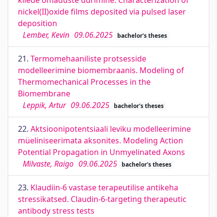
kilede omaduste uurimine. Characterization of
nickel(II)oxide films deposited via pulsed laser
deposition
Lember, Kevin
09.06.2025
bachelor's theses
21.
Termomehaaniliste protsesside
modelleerimine biomembraanis. Modeling of
Thermomechanical Processes in the
Biomembrane
Leppik, Artur
09.06.2025
bachelor's theses
22.
Aktsioonipotentsiaali leviku modelleerimine
müeliniseerimata aksonites. Modeling Action
Potential Propagation in Unmyelinated Axons
Milvaste, Raigo
09.06.2025
bachelor's theses
23.
Klaudiin-6 vastase terapeutilise antikeha
stressikatsed. Claudin-6-targeting therapeutic
antibody stress tests