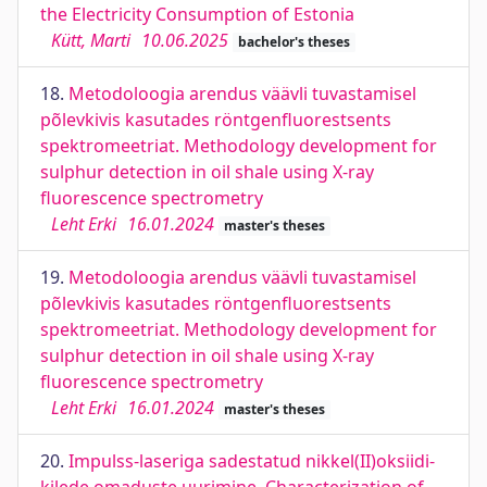
the Electricity Consumption of Estonia
Kütt, Marti
10.06.2025
bachelor's theses
18.
Metodoloogia arendus väävli tuvastamisel
põlevkivis kasutades röntgenfluorestsents
spektromeetriat. Methodology development for
sulphur detection in oil shale using X-ray
fluorescence spectrometry
Leht Erki
16.01.2024
master's theses
19.
Metodoloogia arendus väävli tuvastamisel
põlevkivis kasutades röntgenfluorestsents
spektromeetriat. Methodology development for
sulphur detection in oil shale using X-ray
fluorescence spectrometry
Leht Erki
16.01.2024
master's theses
20.
Impulss-laseriga sadestatud nikkel(II)oksiidi-