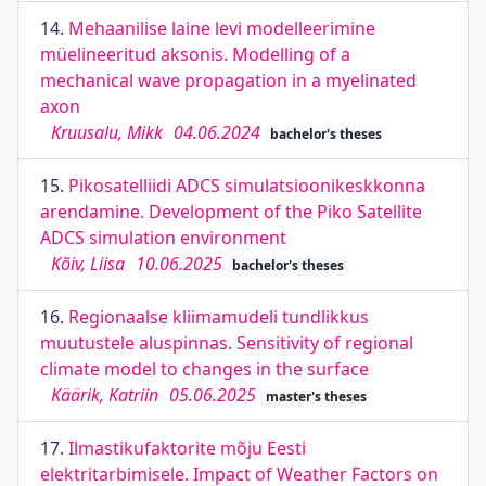
14.
Mehaanilise laine levi modelleerimine
müelineeritud aksonis. Modelling of a
mechanical wave propagation in a myelinated
axon
Kruusalu, Mikk
04.06.2024
bachelor's theses
15.
Pikosatelliidi ADCS simulatsioonikeskkonna
arendamine. Development of the Piko Satellite
ADCS simulation environment
Kõiv, Liisa
10.06.2025
bachelor's theses
16.
Regionaalse kliimamudeli tundlikkus
muutustele aluspinnas. Sensitivity of regional
climate model to changes in the surface
Käärik, Katriin
05.06.2025
master's theses
17.
Ilmastikufaktorite mõju Eesti
elektritarbimisele. Impact of Weather Factors on