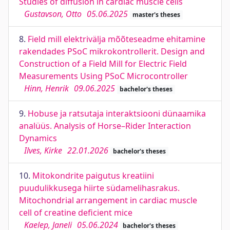
Studies of diffusion in cardiac muscle cells
Gustavson, Otto
05.06.2025
master's theses
8.
Field mill elektrivälja mõõteseadme ehitamine
rakendades PSoC mikrokontrollerit. Design and
Construction of a Field Mill for Electric Field
Measurements Using PSoC Microcontroller
Hinn, Henrik
09.06.2025
bachelor's theses
9.
Hobuse ja ratsutaja interaktsiooni dünaamika
analüüs. Analysis of Horse–Rider Interaction
Dynamics
Ilves, Kirke
22.01.2026
bachelor's theses
10.
Mitokondrite paigutus kreatiini
puudulikkusega hiirte südamelihasrakus.
Mitochondrial arrangement in cardiac muscle
cell of creatine deficient mice
Kaelep, Janeli
05.06.2024
bachelor's theses