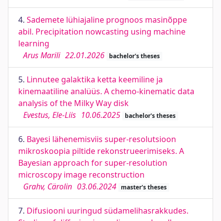
4.
Sademete lühiajaline prognoos masinõppe
abil. Precipitation nowcasting using machine
learning
Arus Marili
22.01.2026
bachelor's theses
5.
Linnutee galaktika ketta keemiline ja
kinemaatiline analüüs. A chemo-kinematic data
analysis of the Milky Way disk
Evestus, Ele-Liis
10.06.2025
bachelor's theses
6.
Bayesi lähenemisviis super-resolutsioon
mikroskoopia piltide rekonstrueerimiseks. A
Bayesian approach for super-resolution
microscopy image reconstruction
Grahv, Cärolin
03.06.2024
master's theses
7.
Difusiooni uuringud südamelihasrakkudes.