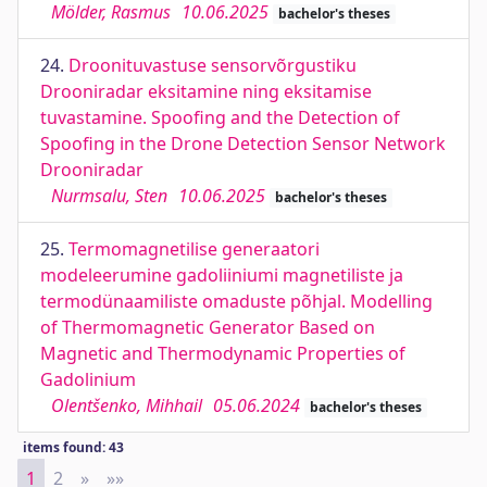
Mölder, Rasmus
10.06.2025
bachelor's theses
24.
Droonituvastuse sensorvõrgustiku
Drooniradar eksitamine ning eksitamise
tuvastamine. Spoofing and the Detection of
Spoofing in the Drone Detection Sensor Network
Drooniradar
Nurmsalu, Sten
10.06.2025
bachelor's theses
25.
Termomagnetilise generaatori
modeleerumine gadoliiniumi magnetiliste ja
termodünaamiliste omaduste põhjal. Modelling
of Thermomagnetic Generator Based on
Magnetic and Thermodynamic Properties of
Gadolinium
Olentšenko, Mihhail
05.06.2024
bachelor's theses
items found: 43
1
2
»
Next
»»
Last