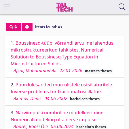
items found: 43
1.
Boussinesq-tüüpi võrrandi arvuline lahendus
mikrostruktureeritud tahkistes. Numerical
Solution to Boussinesq-Type Equation in
Microstructured Solids
Afzal, Mohammad Ali
22.01.2026
master's theses
2.
Pöördülesanded murrulistele ostsillatoritele.
Inverse problems for fractional oscillators
Akimov, Denis
04.06.2002
bachelor's theses
3.
Närviimpulsi numbriline modelleerimine.
Numerical modeling of a nerve impulse
Andrei, Roosi Õie
05.06.2024
bachelor's theses