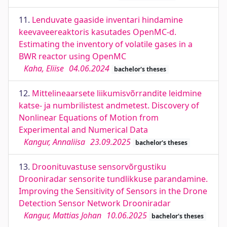
11.
Lenduvate gaaside inventari hindamine
keevaveereaktoris kasutades OpenMC-d.
Estimating the inventory of volatile gases in a
BWR reactor using OpenMC
Kaha, Eliise
04.06.2024
bachelor's theses
12.
Mittelineaarsete liikumisvõrrandite leidmine
katse- ja numbrilistest andmetest. Discovery of
Nonlinear Equations of Motion from
Experimental and Numerical Data
Kangur, Annaliisa
23.09.2025
bachelor's theses
13.
Droonituvastuse sensorvõrgustiku
Drooniradar sensorite tundlikkuse parandamine.
Improving the Sensitivity of Sensors in the Drone
Detection Sensor Network Drooniradar
Kangur, Mattias Johan
10.06.2025
bachelor's theses