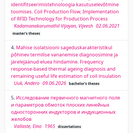
identifitseerimistehnoloogia kasutuselevõtmine
toomises. Coil Production Flow, Implementation
of RFID Technology for Production Process
Kadamanakarumathil Vijayan, Vijeesh
02.06.2021
master's theses
4.
Mähise isolatsiooni sageduskarakteristikul
põhinev termilise vananemise diagnoosimine ja
järelejäänud eluea hindamine. Frequency
response-based thermal ageing diagnosis and
remaining useful life estimation of coil insulation
Uuk, Andero
09.06.2026
bachelor's theses
5.
Исследование первичного магнитного поля
и параметров обмоток плоских линейных
односторонних индукторов и индукционных
желобов
Vallaste, Eino
1965
dissertations