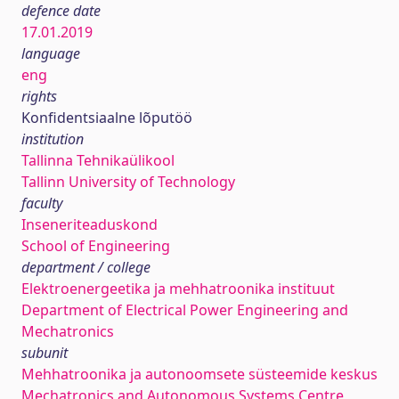
defence date
17.01.2019
language
eng
rights
Konfidentsiaalne lõputöö
institution
Tallinna Tehnikaülikool
Tallinn University of Technology
faculty
Inseneriteaduskond
School of Engineering
department / college
Elektroenergeetika ja mehhatroonika instituut
Department of Electrical Power Engineering and
Mechatronics
subunit
Mehhatroonika ja autonoomsete süsteemide keskus
Mechatronics and Autonomous Systems Centre