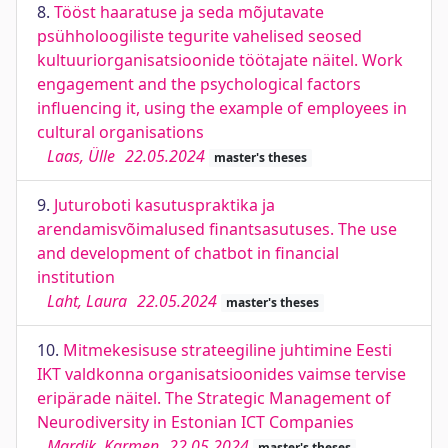
8.
Tööst haaratuse ja seda mõjutavate
psühholoogiliste tegurite vahelised seosed
kultuuriorganisatsioonide töötajate näitel. Work
engagement and the psychological factors
influencing it, using the example of employees in
cultural organisations
Laas, Ülle
22.05.2024
master's theses
9.
Juturoboti kasutuspraktika ja
arendamisvõimalused finantsasutuses. The use
and development of chatbot in financial
institution
Laht, Laura
22.05.2024
master's theses
10.
Mitmekesisuse strateegiline juhtimine Eesti
IKT valdkonna organisatsioonides vaimse tervise
eripärade näitel. The Strategic Management of
Neurodiversity in Estonian ICT Companies
Mardik, Karmen
22.05.2024
master's theses