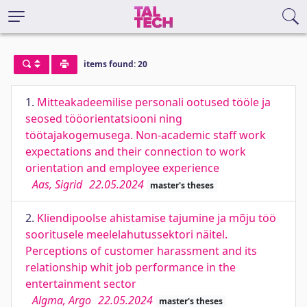
items found: 20
1.
Mitteakadeemilise personali ootused tööle ja
seosed tööorientatsiooni ning
töötajakogemusega. Non-academic staff work
expectations and their connection to work
orientation and employee experience
Aas, Sigrid
22.05.2024
master's theses
2.
Kliendipoolse ahistamise tajumine ja mõju töö
sooritusele meelelahutussektori näitel.
Perceptions of customer harassment and its
relationship whit job performance in the
entertainment sector
Algma, Argo
22.05.2024
master's theses