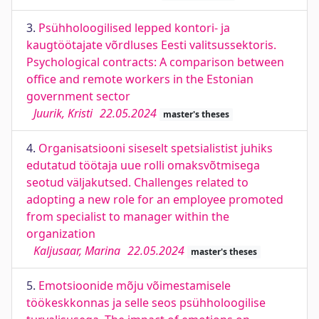
3.
Psühholoogilised lepped kontori- ja
kaugtöötajate võrdluses Eesti valitsussektoris.
Psychological contracts: A comparison between
office and remote workers in the Estonian
government sector
Juurik, Kristi
22.05.2024
master's theses
4.
Organisatsiooni siseselt spetsialistist juhiks
edutatud töötaja uue rolli omaksvõtmisega
seotud väljakutsed. Challenges related to
adopting a new role for an employee promoted
from specialist to manager within the
organization
Kaljusaar, Marina
22.05.2024
master's theses
5.
Emotsioonide mõju võimestamisele
töökeskkonnas ja selle seos psühholoogilise