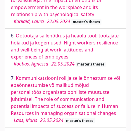
turvalisusega. The impact of emotions on
empowerment in the workplace and its
relationship with psychological safety
Karilaid, Laura
22.05.2024
master's theses
6.
Öötöötaja säilenõtkus ja heaolu tööl: töötajate
hoiakud ja kogemused. Night workers resilience
and well-being at work: attitudes and
experiences of employees
Koobas, Agnessa
22.05.2024
master's theses
7.
Kommunikatsiooni roll ja selle õnnestumise või
ebaõnnestumise võimalikud mõjud
personalitöös organisatsiooniliste muutuste
juhtimisel. The role of communication and
potential impacts of success or failure in Human
Resources in managing organisational changes
Laas, Maris
22.05.2024
master's theses