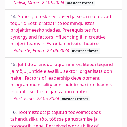
Niilisk, Marie
22.05.2024
master's theses
14.
Sünergia tekke eeldused ja seda mõjutavad
tegurid Eesti erateatrite loomingulistes
projektimeeskondades. Prerequisites for
synergy and factors influencing it in creative
project teams in Estonian private theatres
Palmiste, Paula
22.05.2024
master's theses
15.
Juhtide arenguprogrammi kvaliteedi tegurid
ja mõju juhtidele avaliku sektori organisatsiooni
näitel. Factors of leadership development
programme quality and their impact on leaders
in public sector organization context
Post, Elina
22.05.2024
master's theses
16.
Tootmistöötaja tajutud töövõime: seos
tähendusliku töö, töösse panustamise ja
töösooritusega. Perceived work ability of