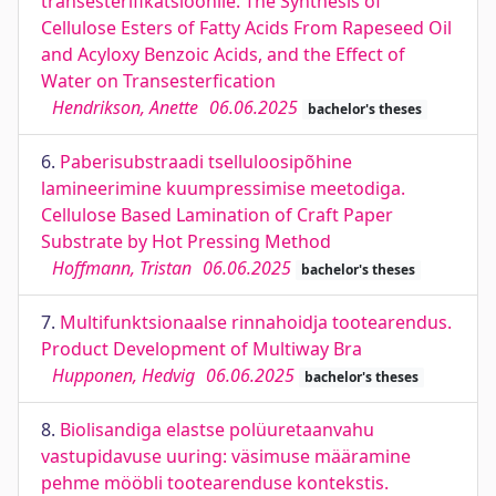
transesterifikatsioonile. The Synthesis of
Cellulose Esters of Fatty Acids From Rapeseed Oil
and Acyloxy Benzoic Acids, and the Effect of
Water on Transesterfication
Hendrikson, Anette
06.06.2025
bachelor's theses
6.
Paberisubstraadi tselluloosipõhine
lamineerimine kuumpressimise meetodiga.
Cellulose Based Lamination of Craft Paper
Substrate by Hot Pressing Method
Hoffmann, Tristan
06.06.2025
bachelor's theses
7.
Multifunktsionaalse rinnahoidja tootearendus.
Product Development of Multiway Bra
Hupponen, Hedvig
06.06.2025
bachelor's theses
8.
Biolisandiga elastse polüuretaanvahu
vastupidavuse uuring: väsimuse määramine
pehme mööbli tootearenduse kontekstis.