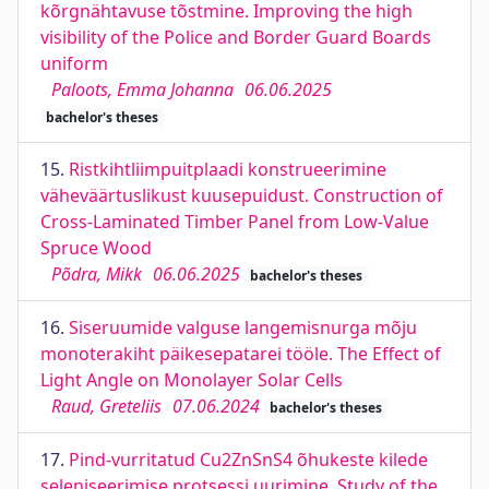
kõrgnähtavuse tõstmine. Improving the high
visibility of the Police and Border Guard Boards
uniform
Paloots, Emma Johanna
06.06.2025
bachelor's theses
15.
Ristkihtliimpuitplaadi konstrueerimine
väheväärtuslikust kuusepuidust. Construction of
Cross-Laminated Timber Panel from Low-Value
Spruce Wood
Põdra, Mikk
06.06.2025
bachelor's theses
16.
Siseruumide valguse langemisnurga mõju
monoterakiht päikesepatarei tööle. The Effect of
Light Angle on Monolayer Solar Cells
Raud, Greteliis
07.06.2024
bachelor's theses
17.
Pind-vurritatud Cu2ZnSnS4 õhukeste kilede
seleniseerimise protsessi uurimine. Study of the