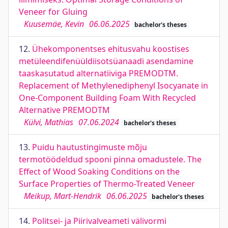
Veneer for Gluing
Kuusemäe, Kevin
06.06.2025
bachelor's theses
12.
Ühekomponentses ehitusvahu koostises
metüleendifenüüldiisotsüanaadi asendamine
taaskasutatud alternatiiviga PREMODTM.
Replacement of Methylenediphenyl Isocyanate in
One-Component Building Foam With Recycled
Alternative PREMODTM
Külvi, Mathias
07.06.2024
bachelor's theses
13.
Puidu hautustingimuste mõju
termotöödeldud spooni pinna omadustele. The
Effect of Wood Soaking Conditions on the
Surface Properties of Thermo-Treated Veneer
Meikup, Mart-Hendrik
06.06.2025
bachelor's theses
14.
Politsei- ja Piirivalveameti välivormi