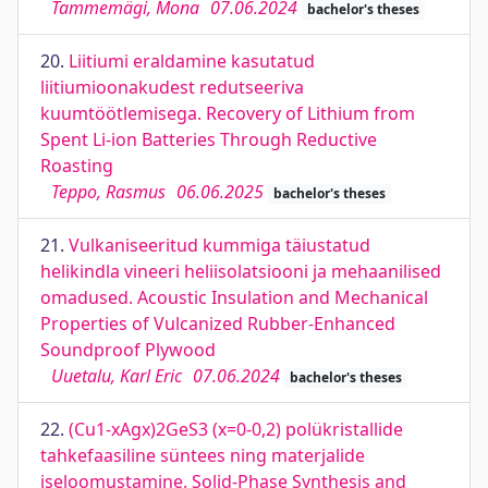
Tammemägi, Mona
07.06.2024
bachelor's theses
20.
Liitiumi eraldamine kasutatud
liitiumioonakudest redutseeriva
kuumtöötlemisega. Recovery of Lithium from
Spent Li-ion Batteries Through Reductive
Roasting
Teppo, Rasmus
06.06.2025
bachelor's theses
21.
Vulkaniseeritud kummiga täiustatud
helikindla vineeri heliisolatsiooni ja mehaanilised
omadused. Acoustic Insulation and Mechanical
Properties of Vulcanized Rubber-Enhanced
Soundproof Plywood
Uuetalu, Karl Eric
07.06.2024
bachelor's theses
22.
(Cu1-xAgx)2GeS3 (x=0-0,2) polükristallide
tahkefaasiline süntees ning materjalide
iseloomustamine. Solid-Phase Synthesis and