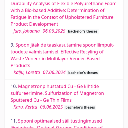
Durability Analysis of Flexible Polyurethane Foam
with a Bio-based Additive: Determination of
Fatigue in the Context of Upholstered Furniture
Product Development
Jurs, Johanna
06.06.2025
bachelor's theses
9.
Spoonijääkide taaskasutamine spoonliimpuit-
toodete valmistamisel. Effective Recyling of
Waste Veneer in Multilayer Veneer-Based
Products
Kalju, Loretta
07.06.2024
bachelor's theses
10.
Magnetronpihustatud Cu - Ge kihtide
sulfureerimine. Sulfurization of Magnetron
Sputtered Cu - Ge Thin Films
Karu, Kerttu
06.06.2025
bachelor's theses
11.
Spooni optimaalsed säilitustingimused
liimimiseks. Optimal Storage Conditions of