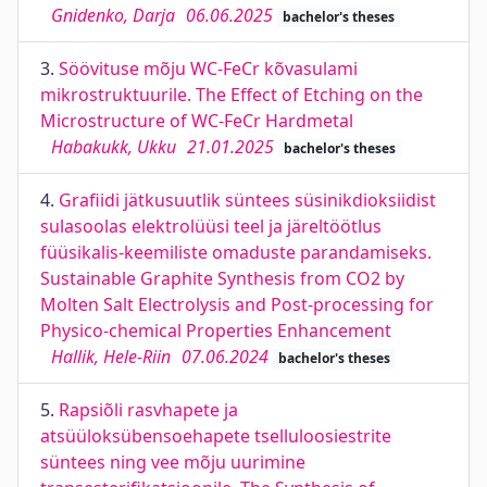
Gnidenko, Darja
06.06.2025
bachelor's theses
3.
Söövituse mõju WC-FeCr kõvasulami
mikrostruktuurile. The Effect of Etching on the
Microstructure of WC-FeCr Hardmetal
Habakukk, Ukku
21.01.2025
bachelor's theses
4.
Grafiidi jätkusuutlik süntees süsinikdioksiidist
sulasoolas elektrolüüsi teel ja järeltöötlus
füüsikalis-keemiliste omaduste parandamiseks.
Sustainable Graphite Synthesis from CO2 by
Molten Salt Electrolysis and Post-processing for
Physico-chemical Properties Enhancement
Hallik, Hele-Riin
07.06.2024
bachelor's theses
5.
Rapsiõli rasvhapete ja
atsüüloksübensoehapete tselluloosiestrite
süntees ning vee mõju uurimine