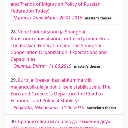
and Trends of Migration Policy of Russian
Federation Today)
Nurmela, Anna-Maria
20.01.2015
master's theses
28.
Vene Föderatsioon ja Shanghai
Koostööorganisatsioon: ootused ja võimekus.
The Russian Federation and The Shanghai
Cooperation Organization: Expectations and
Capabilities
Okumuş, Didem
11.06.2015
master's theses
29.
Euro ja Kreeka: kas lahkumine viib
majanduslikule ja poliitilisele stabiilsusele. The
Euro and Greece: Is Departure the Road to
Economic and Political Stability?
Pagkratis, Niko Joonas
11.06.2015
bachelor's theses
30.
Сравнительный анализ достижения двух