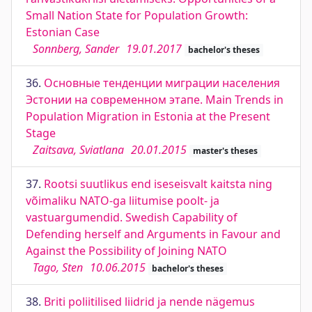
Small Nation State for Population Growth:
Estonian Case
Sonnberg, Sander
19.01.2017
bachelor's theses
36.
Основные тенденции миграции населения
Эстонии на современном этапе. Main Trends in
Population Migration in Estonia at the Present
Stage
Zaitsava, Sviatlana
20.01.2015
master's theses
37.
Rootsi suutlikus end iseseisvalt kaitsta ning
võimaliku NATO-ga liitumise poolt- ja
vastuargumendid. Swedish Capability of
Defending herself and Arguments in Favour and
Against the Possibility of Joining NATO
Tago, Sten
10.06.2015
bachelor's theses
38.
Briti poliitilised liidrid ja nende nägemus