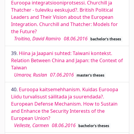
Euroopa integratsiooniprotsessi. Churchill ja
Thatcher - tuleviku eeskujud?. British Political
Leaders and Their Vision about the European
Integration. Churchill and Thatcher: Models for
the Future?
Troitino, David Ramiro
08.06.2016
bachelor's theses
39.
Hiina ja Jaapani suhted: Taiwani kontekst.
Relation Between China and Japan: the Context of
Taiwan
Umarov, Ruslan
07.06.2016
master's theses
40.
Euroopa kaitsemehhanism. Kuidas Euroopa
Liidu turvalisust säilitada ja suurendada?.
European Defense Mechanism. How to Sustain
and Enhance the Security Interests of the
European Union?
Velleste, Carmen
08.06.2016
bachelor's theses