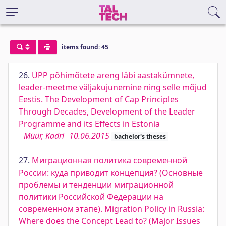
items found: 45
26.
ÜPP põhimõtete areng läbi aastakümnete,
leader-meetme väljakujunemine ning selle mõjud
Eestis. The Development of Cap Principles
Through Decades, Development of the Leader
Programme and its Effects in Estonia
Müür, Kadri
10.06.2015
bachelor's theses
27.
Миграционная политика современной
России: куда приводит концепция? (Основные
проблемы и тенденции миграционной
политики Российской Федерации на
современном этапе). Migration Policy in Russia:
Where does the Concept Lead to? (Major Issues