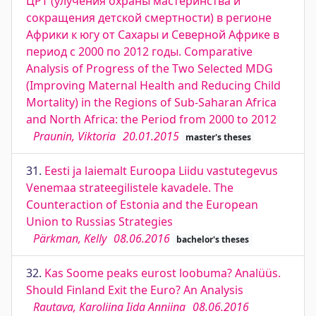
ЦРТ (улучения охраны мастеринства и
сокращения детской смертности) в регионе
Африки к югу от Сахары и Северной Африке в
период с 2000 по 2012 годы. Comparative
Analysis of Progress of the Two Selected MDG
(Improving Maternal Health and Reducing Child
Mortality) in the Regions of Sub-Saharan Africa
and North Africa: the Period from 2000 to 2012
Praunin, Viktoria
20.01.2015
master's theses
31.
Eesti ja laiemalt Euroopa Liidu vastutegevus
Venemaa strateegilistele kavadele. The
Counteraction of Estonia and the European
Union to Russias Strategies
Pärkman, Kelly
08.06.2016
bachelor's theses
32.
Kas Soome peaks eurost loobuma? Analüüs.
Should Finland Exit the Euro? An Analysis
Rautava, Karoliina Iida Anniina
08.06.2016