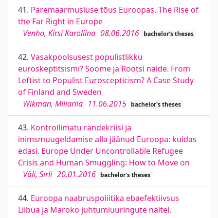
41.
Paremäärmusluse tõus Euroopas. The Rise of
the Far Right in Europe
Venho, Kirsi Karoliina
08.06.2016
bachelor's theses
42.
Vasakpoolsusest populistlikku
euroskeptitsismi? Soome ja Rootsi näide. From
Leftist to Populist Euroscepticism? A Case Study
of Finland and Sweden
Wikman, Millariia
11.06.2015
bachelor's theses
43.
Kontrollimatu rändekriisi ja
inimsmuugeldamise alla jäänud Euroopa: kuidas
edasi. Europe Under Uncontrollable Refugee
Crisis and Human Smuggling: How to Move on
Väli, Sirli
20.01.2016
bachelor's theses
44.
Euroopa naabruspoliitika ebaefektiivsus
Liibüa ja Maroko juhtumiuuringute näitel.