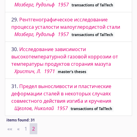
Мозберг, Рудольф
1957
transactions of TalTech
29.
Рентгенографическое исследование
процесса усталости малоуглеродистой стали
Мозберг, Рудольф
1957
transactions of TalTech
30.
Исследование зависимости
высокотемпературной газовой коррозии от
температуры продуктов сгорания мазута
Христич, Л.
1971
master's theses
31.
Предел выносливости и пластические
деформации сталей в некоторых случаях
совместного действия изгиба и кручения
Щеглов, Николай
1957
transactions of TalTech
items found: 31
««
First
«
Previous
1
2