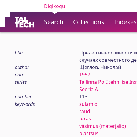
Digikogu
Search
Collections
Indexes
title
Предел выносливости и
случаях совместного де
author
Щеглов, Николай
date
1957
series
Tallinna Polütehnilise In
Seeria A
number
113
keywords
sulamid
raud
teras
väsimus (materjalid)
plastsus