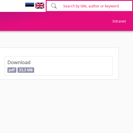
Intranet
Download
pdf
23,3 MB