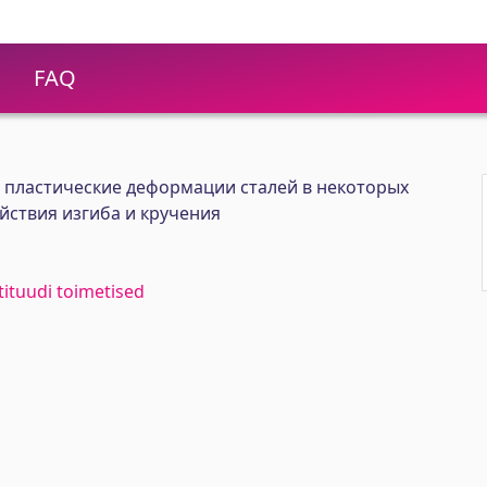
FAQ
 пластические деформации сталей в некоторых
йствия изгиба и кручения
stituudi toimetised