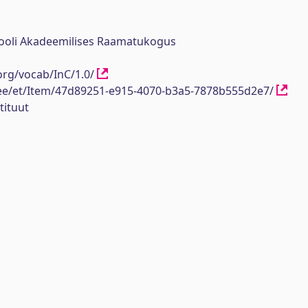
ikooli Akadeemilises Raamatukogus
org/vocab/InC/1.0/
h.ee/et/Item/47d89251-e915-4070-b3a5-7878b555d2e7/
tituut