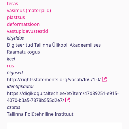
teras
väsimus (materjalid)
plastsus
deformatsioon
vastupidavustestid
kirjeldus
Digiteeritud Tallinna Ülikooli Akadeemilises
Raamatukogus
keel
rus
õigused
http://rightsstatements.org/vocab/InC/1.0/
identifikaator
https://digikogu.taltech.ee/et/Item/47d89251-e915-
4070-b3a5-7878b555d2e7/
asutus
Tallinna Polütehniline Instituut