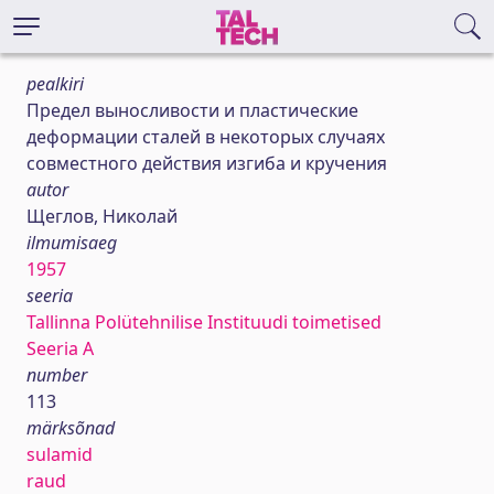
pealkiri
Предел выносливости и пластические
деформации сталей в некоторых случаях
совместного действия изгиба и кручения
autor
Щеглов, Николай
ilmumisaeg
1957
seeria
Tallinna Polütehnilise Instituudi toimetised
Seeria A
number
113
märksõnad
sulamid
raud