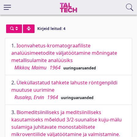
Kirjeid leitud: 4
1.
Ioonvahetus-kromatograafiliste
analüüsimeetodite väljatöötamine mõningate
metallisulamite analüüsiks
Mikkov, Maimu
1964
uuringuaruanded
2.
Üleküllastatud tahkete lahuste röntgenpildi
muutuse uurimine
Rusalep, Ervin
1964
uuringuaruanded
3.
Biomeditsiiniliseks ja meditsiiniliseks
kasutamiseks mõeldud 3/2-suunalise kuju-mälu
sulamiga juhitavate monostabiilsete
mikroventiilide väljatöötamine ja valmistamine.