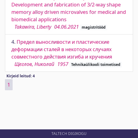
Development and fabrication of 3/2-way shape
memory alloy driven microvalves for medical and
biomedical applications
Takawira, Liberty
04.06.2021
magistritööd
4.
Предел выносливости и пластические
деформации сталей в некоторых случаях
совместного действия изгиба и кручения
Щеглов, Николай
1957
Tehnikaülikooli toimetised
Kirjeid leitud: 4
1
TALTECH DIGIKOGU