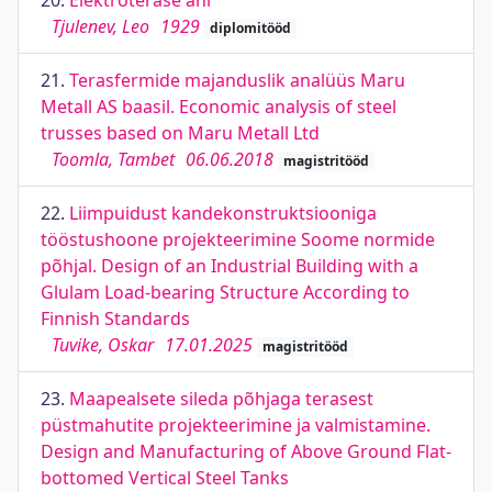
20.
Elektroterase ahi
Tjulenev, Leo
1929
diplomitööd
21.
Terasfermide majanduslik analüüs Maru
Metall AS baasil. Economic analysis of steel
trusses based on Maru Metall Ltd
Toomla, Tambet
06.06.2018
magistritööd
22.
Liimpuidust kandekonstruktsiooniga
tööstushoone projekteerimine Soome normide
põhjal. Design of an Industrial Building with a
Glulam Load-bearing Structure According to
Finnish Standards
Tuvike, Oskar
17.01.2025
magistritööd
23.
Maapealsete sileda põhjaga terasest
püstmahutite projekteerimine ja valmistamine.
Design and Manufacturing of Above Ground Flat-
bottomed Vertical Steel Tanks