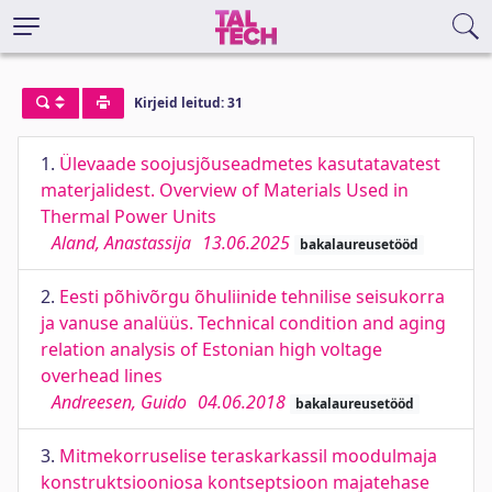
Kirjeid leitud: 31
1.
Ülevaade soojusjõuseadmetes kasutatavatest
materjalidest. Overview of Materials Used in
Thermal Power Units
Aland, Anastassija
13.06.2025
bakalaureusetööd
2.
Eesti põhivõrgu õhuliinide tehnilise seisukorra
ja vanuse analüüs. Technical condition and aging
relation analysis of Estonian high voltage
overhead lines
Andreesen, Guido
04.06.2018
bakalaureusetööd
3.
Mitmekorruselise teraskarkassil moodulmaja
konstruktsiooniosa kontseptsioon majatehase