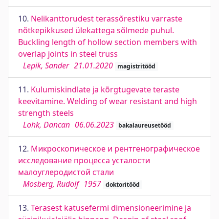
10.
Nelikanttorudest terassõrestiku varraste
nõtkepikkused ülekattega sõlmede puhul.
Buckling length of hollow section members with
overlap joints in steel truss
Lepik, Sander
21.01.2020
magistritööd
11.
Kulumiskindlate ja kõrgtugevate teraste
keevitamine. Welding of wear resistant and high
strength steels
Lohk, Dancan
06.06.2023
bakalaureusetööd
12.
Микроскопическое и рентгенографическое
исследование процесса усталости
малоуглеродистой стали
Mosberg, Rudolf
1957
doktoritööd
13.
Terasest katusefermi dimensioneerimine ja