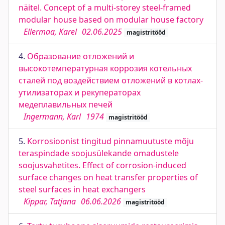
näitel. Concept of a multi-storey steel-framed
modular house based on modular house factory
Ellermaa, Karel
02.06.2025
magistritööd
4.
Образование отложений и
высокотемпературная коррозия котельных
сталей под воздействием отложений в котлах-
утилизаторах и рекуператорах
медеплавильных печей
Ingermann, Karl
1974
magistritööd
5.
Korrosioonist tingitud pinnamuutuste mõju
teraspindade soojusülekande omadustele
soojusvahetites. Effect of corrosion-induced
surface changes on heat transfer properties of
steel surfaces in heat exchangers
Kippar, Tatjana
06.06.2026
magistritööd