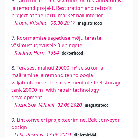
6.
Tartu turuhoone siseruumide restaureerimis-
ja remondiprojekt. Restoration and retrofit
project of the Tartu market hall interior
Kruup, Kristiina
08.06.2017
magistritööd
7.
Koormamise sageduse mõju teraste
väsimustugevusele ülepingetel
Kuldma, Harri
1954
doktoritööd
8.
Terasest mahuti 20000 m³ seisukorra
määramine ja remonditehnoloogia
väljatöötamine. The assesment of steel storage
tank 20000 m³ with repair technology
development
Kuznetsov, Mihhail
02.06.2020
magistritööd
9.
Lintkonveieri projekteerimine. Belt conveyor
design
Leht, Rasmus
13.06.2019
diplomitööd