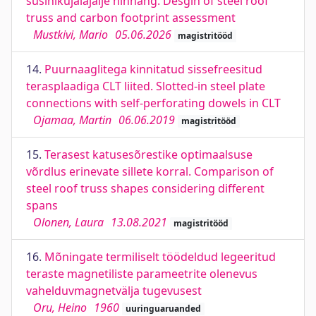
süsinikujalajälje hinnang. Desgin of steel roof
truss and carbon footprint assessment
Mustkivi, Mario
05.06.2026
magistritööd
14.
Puurnaaglitega kinnitatud sissefreesitud
terasplaadiga CLT liited. Slotted-in steel plate
connections with self-perforating dowels in CLT
Ojamaa, Martin
06.06.2019
magistritööd
15.
Terasest katusesõrestike optimaalsuse
võrdlus erinevate sillete korral. Comparison of
steel roof truss shapes considering different
spans
Olonen, Laura
13.08.2021
magistritööd
16.
Mõningate termiliselt töödeldud legeeritud
teraste magnetiliste parameetrite olenevus
vahelduvmagnetvälja tugevusest
Oru, Heino
1960
uuringuaruanded