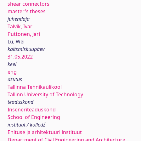
shear connectors
master's theses
juhendaja
Talvik, Ivar
Puttonen, Jari
Lu, Wei
kaitsmiskuupäev
31.05.2022
keel
eng
asutus
Tallinna Tehnikaülikool
Tallinn University of Technology
teaduskond
Inseneriteaduskond
School of Engineering
instituut / kolledž
Ehituse ja arhitektuuri instituut
Department of Civil Engineering and Architecture