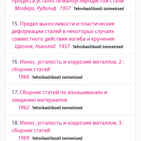
процесса усталости малоуглеродистой стали
Мозберг, Рудольф
1957
Tehnikaülikooli toimetised
15.
Предел выносливости и пластические
деформации сталей в некоторых случаях
совместного действия изгиба и кручения
Щеглов, Николай
1957
Tehnikaülikooli toimetised
16.
Износ, усталость и коррозия металлов. 2 :
сборник статей
1966
Tehnikaülikooli toimetised
17.
Сборник статей по изнашиванию и
заеданию материалов
1962
Tehnikaülikooli toimetised
18.
Износ, усталость и коррозия металлов. 3 :
сборник статей
1969
Tehnikaülikooli toimetised