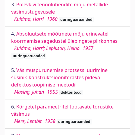
3.
Põlevkivi fenoolühendite mõju metallide
väsimustugevusele
Kuldma, Harri
1960
uuringuaruanded
4.
Absoluutsete mõõtmete mõju erinevatel
koormamise sagedustel ülepingete piirkonnas
Kuldma, Harri; Lepikson, Heino
1957
uuringuaruanded
5.
Väsimuspurunemise protsessi uurimine
süsinik-konstruktsiooniterastes pideva
defektoskoopimise meetodil
Masing, Juhan
1955
doktoritööd
6.
Kõrgetel parameetritel töötavate torustike
väsimus
Mere, Lembit
1958
uuringuaruanded