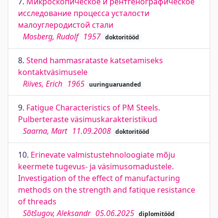
7.
Микроскопическое и рентгенографическое
исследование процесса усталости
малоуглеродистой стали
Mosberg, Rudolf
1957
doktoritööd
8.
Stend hammasrataste katsetamiseks
kontaktväsimusele
Riives, Erich
1965
uuringuaruanded
9.
Fatigue Characteristics of PM Steels.
Pulberteraste väsimuskarakteristikud
Saarna, Mart
11.09.2008
doktoritööd
10.
Erinevate valmistustehnoloogiate mõju
keermete tugevus- ja väsimusomadustele.
Investigation of the effect of manufacturing
methods on the strength and fatique resistance
of threads
Sõtšugov, Aleksandr
05.06.2025
diplomitööd