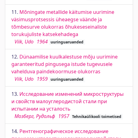
11.
Mõningate metallide käitumise uurimine
väsimusprotsessis üheaegse väände ja
tõmbesurve olukorras õhukeseseinaliste
torukujuliste katsekehadega
Viik, Udo
1964
uuringuaruanded
12.
Dünaamilise kuulkalestuse mõju uurimine
garanteeritud pingusega istude tugevusele
vahelduva paindekoormuse olukorras
Viik, Udo
1959
uuringuaruanded
13.
Исследование изменений микроструктуры
и свойств малоуглеродистой стали при
испытании на усталость
Мозберг, Рудольф
1957
Tehnikaülikooli toimetised
14.
Рентгенографическое исследование