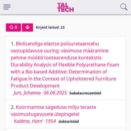
Kirjeid leitud: 23
1.
Biolisandiga elastse polüuretaanvahu
vastupidavuse uuring: väsimuse määramine
pehme mööbli tootearenduse kontekstis.
Durability Analysis of Flexible Polyurethane Foam
with a Bio-based Additive: Determination of
Fatigue in the Context of Upholstered Furniture
Product Development
Jurs, Johanna
06.06.2025
bakalaureusetööd
2.
Koormamise sageduse mõju teraste
väsimustugevusele ülepingetel
Kuldma, Harri
1954
doktoritööd