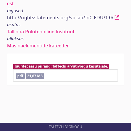
est
õigused
http://rightsstatements.org/vocab/InC-EDU/1.0/
asutus
Tallinna Polütehniline Instituut
allüksus
Masinaelementide kateeder
Juurdepääsu piirang: TalTechi arvutivõrgu kasutajale.
pdf
21,67 MB
TALTECH DIGIKOGU