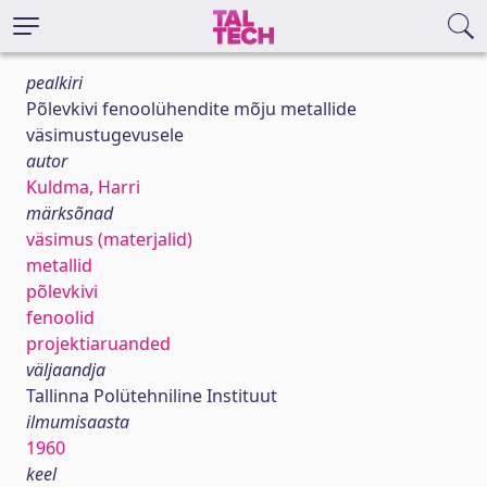
pealkiri
Põlevkivi fenoolühendite mõju metallide
väsimustugevusele
autor
Kuldma, Harri
märksõnad
väsimus (materjalid)
metallid
põlevkivi
fenoolid
projektiaruanded
väljaandja
Tallinna Polütehniline Instituut
ilmumisaasta
1960
keel