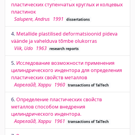
пластических ступенчатых круглых и колцевых
пластинок
Salupere, Andrus
1991
dissertations
4.
Metallide plastilised deformatsioonid pideva
väände ja vahelduva tõmbe olukorras
Viik, Udo
1963
research reports
5.
Исследование возможности применения
цилиндрического индентора для определения
пластических свойств металлов
Аарелайд, Харри
1960
transactions of TalTech
6.
Определение пластических свойств
металлов способом внедрения
цилиндрического индентора.
Аарелайд, Харри
1961
transactions of TalTech