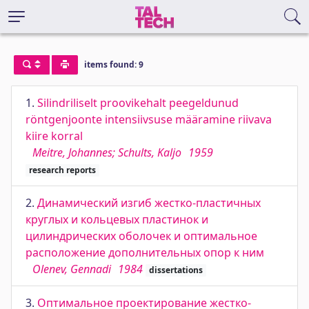
items found: 9
1.
Silindriliselt proovikehalt peegeldunud
röntgenjoonte intensiivsuse määramine riivava
kiire korral
Meitre, Johannes; Schults, Kaljo
1959
research reports
2.
Динамический изгиб жестко-пластичных
круглых и кольцевых пластинок и
цилиндрических оболочек и оптимальное
расположение дополнительных опор к ним
Olenev, Gennadi
1984
dissertations
3.
Оптимальное проектирование жестко-