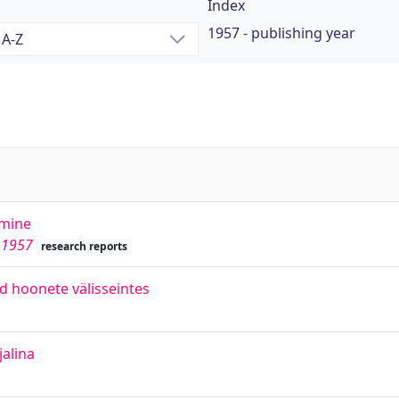
Index
1957 - publishing year
imine
1957
research reports
ud hoonete välisseintes
alina