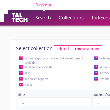
Digikogu
Search
Collections
Indexes
Select collection
select all
remove selection
annual reports of research & development
article
activities
digitized periodicals
diplom
IOP
library
research reports
standa
varia
title
author/s