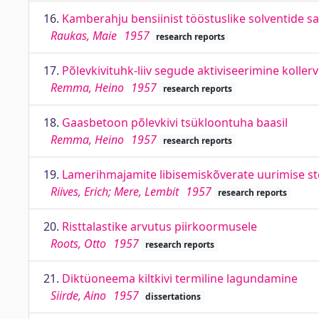
16.
Kamberahju bensiinist tööstuslike solventide s
Raukas, Maie
1957
research reports
17.
Põlevkivituhk-liiv segude aktiviseerimine koller
Remma, Heino
1957
research reports
18.
Gaasbetoon põlevkivi tsükloontuha baasil
Remma, Heino
1957
research reports
19.
Lamerihmajamite libisemiskõverate uurimise s
Riives, Erich; Mere, Lembit
1957
research reports
20.
Risttalastike arvutus piirkoormusele
Roots, Otto
1957
research reports
21.
Diktüoneema kiltkivi termiline lagundamine
Siirde, Aino
1957
dissertations