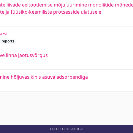
vate liivade eeltöötlemise mõju uurimine monoliitide mõnedel
te ja füüsiko-keemiliste protsesside ulatusele
sest
 reports
ve linna jaotusvõrgus
ine hõljuvas kihis asuva adsorbendiga
TALTECH DIGIKOGU