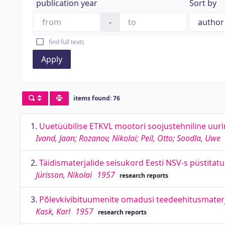
publication year
Sort by
-
find full texts
Apply
items found: 76
1.
Uuetüübilise ETKVL mootori soojustehniline uur
Ivand, Jaan; Rozanov, Nikolai; Peil, Otto; Soodla, Uwe
2.
Täidismaterjalide seisukord Eesti NSV-s püstitat
Jürisson, Nikolai
1957
research reports
3.
Põlevkivibituumenite omadusi teedeehitusmaterj
Kask, Karl
1957
research reports