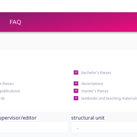
FAQ
s
bachelor's theses
a theses
dissertations
 publications
master's theses
rds
textbooks and teaching material
upervisor/editor
structural unit