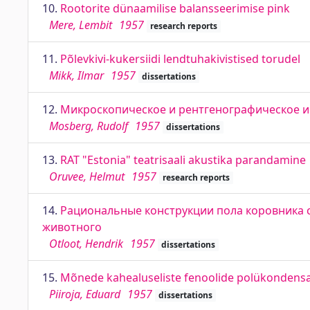
10.
Rootorite dünaamilise balansseerimise pink
Mere, Lembit
1957
research reports
11.
Põlevkivi-kukersiidi lendtuhakivistised torudel
Mikk, Ilmar
1957
dissertations
12.
Микроскопическое и рентгенографическое и
Mosberg, Rudolf
1957
dissertations
13.
RAT "Estonia" teatrisaali akustika parandamine
Oruvee, Helmut
1957
research reports
14.
Рациональные конструкции пола коровника 
животного
Otloot, Hendrik
1957
dissertations
15.
Mõnede kahealuseliste fenoolide polükondensa
Piiroja, Eduard
1957
dissertations