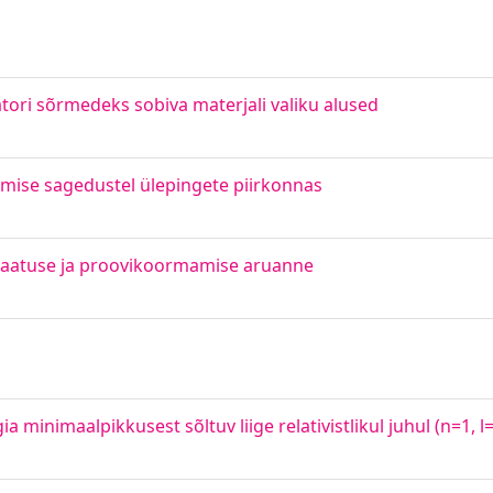
atori sõrmedeks sobiva materjali valiku alused
ise sagedustel ülepingete piirkonnas
levaatuse ja proovikoormamise aruanne
 minimaalpikkusest sõltuv liige relativistlikul juhul (n=1, l