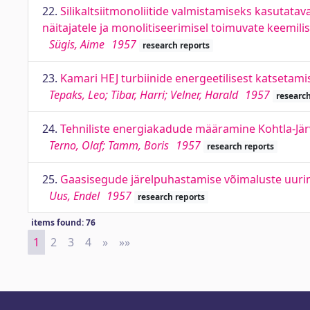
22.
Silikaltsiitmonoliitide valmistamiseks kasutata
näitajatele ja monolitiseerimisel toimuvate keemilis
Sügis, Aime
1957
research reports
23.
Kamari HEJ turbiinide energeetilisest katsetami
Tepaks, Leo; Tibar, Harri; Velner, Harald
1957
research
24.
Tehniliste energiakadude määramine Kohtla-Jär
Terno, Olaf; Tamm, Boris
1957
research reports
25.
Gaasisegude järelpuhastamise võimaluste uurim
Uus, Endel
1957
research reports
items found: 76
1
2
3
4
»
Next
»»
Last