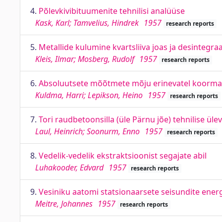
4.
Põlevkivibituumenite tehnilisi analüüse
Kask, Karl; Tamvelius, Hindrek
1957
research reports
5.
Metallide kulumine kvartsliiva joas ja desintegra
Kleis, Ilmar; Mosberg, Rudolf
1957
research reports
6.
Absoluutsete mõõtmete mõju erinevatel koormam
Kuldma, Harri; Lepikson, Heino
1957
research reports
7.
Tori raudbetoonsilla (üle Pärnu jõe) tehnilise ü
Laul, Heinrich; Soonurm, Enno
1957
research reports
8.
Vedelik-vedelik ekstraktsioonist segajate abil
Luhakooder, Edvard
1957
research reports
9.
Vesiniku aatomi statsionaarsete seisundite energia
Meitre, Johannes
1957
research reports