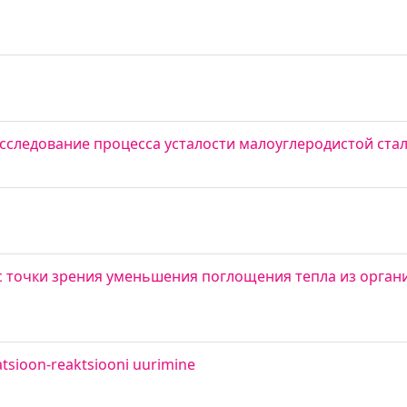
сследование процесса усталости малоуглеродистой ста
с точки зрения уменьшения поглощения тепла из орга
tsioon-reaktsiooni uurimine