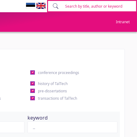
Intranet
conference proceedings
history of TalTech
pre-dissertations
s
transactions of TalTech
keyword