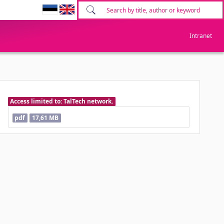
Intranet
Access limited to: TalTech network.
pdf
17,61 MB