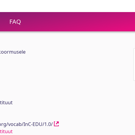
FAQ
irkoormusele
tituut
.org/vocab/InC-EDU/1.0/
tituut