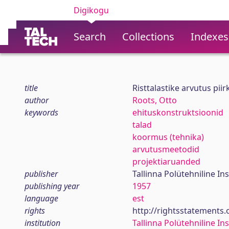
Digikogu
Search
Collections
Indexes
title
Risttalastike arvutus pi
author
Roots, Otto
keywords
ehituskonstruktsioonid
talad
koormus (tehnika)
arvutusmeetodid
projektiaruanded
publisher
Tallinna Polütehniline Ins
publishing year
1957
language
est
rights
http://rightsstatements
institution
Tallinna Polütehniline Ins