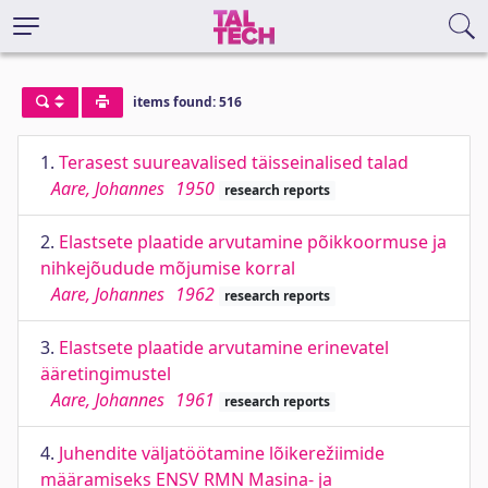
items found: 516
1.
Terasest suureavalised täisseinalised talad
Aare, Johannes
1950
research reports
2.
Elastsete plaatide arvutamine põikkoormuse ja
nihkejõudude mõjumise korral
Aare, Johannes
1962
research reports
3.
Elastsete plaatide arvutamine erinevatel
ääretingimustel
Aare, Johannes
1961
research reports
4.
Juhendite väljatöötamine lõikerežiimide
määramiseks ENSV RMN Masina- ja