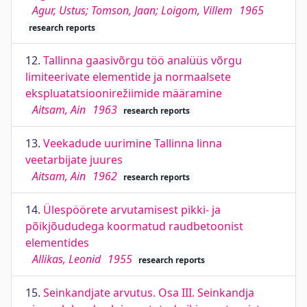
Agur, Ustus; Tomson, Jaan; Loigom, Villem
1965
research reports
12.
Tallinna gaasivõrgu töö analüüs võrgu
limiteerivate elementide ja normaalsete
ekspluatatsioonirežiimide määramine
Aitsam, Ain
1963
research reports
13.
Veekadude uurimine Tallinna linna
veetarbijate juures
Aitsam, Ain
1962
research reports
14.
Ülespöörete arvutamisest pikki- ja
põikjõududega koormatud raudbetoonist
elementides
Allikas, Leonid
1955
research reports
15.
Seinkandjate arvutus. Osa III. Seinkandja