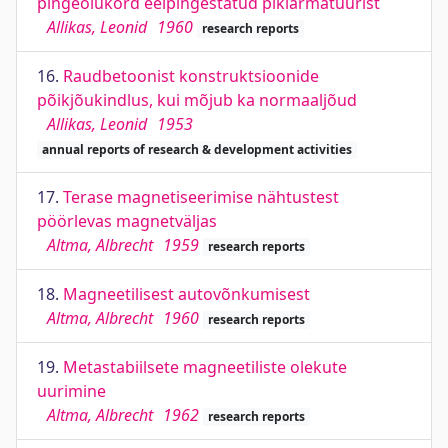
pingeolukord eelpingestatud pikiarmatuurist
Allikas, Leonid
1960
research reports
16.
Raudbetoonist konstruktsioonide
põikjõukindlus, kui mõjub ka normaaljõud
Allikas, Leonid
1953
annual reports of research & development activities
17.
Terase magnetiseerimise nähtustest
pöörlevas magnetväljas
Altma, Albrecht
1959
research reports
18.
Magneetilisest autovõnkumisest
Altma, Albrecht
1960
research reports
19.
Metastabiilsete magneetiliste olekute
uurimine
Altma, Albrecht
1962
research reports