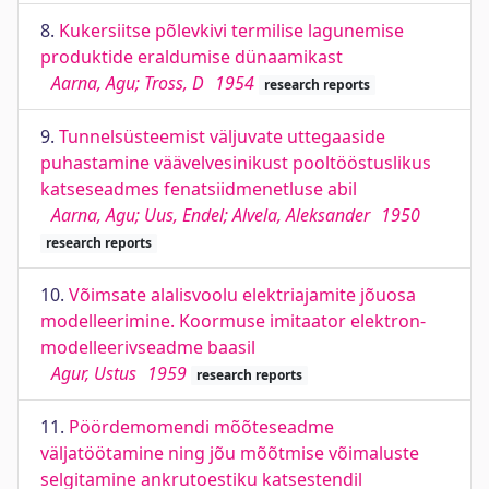
8.
Kukersiitse põlevkivi termilise lagunemise
produktide eraldumise dünaamikast
Aarna, Agu; Tross, D
1954
research reports
9.
Tunnelsüsteemist väljuvate uttegaaside
puhastamine väävelvesinikust pooltööstuslikus
katseseadmes fenatsiidmenetluse abil
Aarna, Agu; Uus, Endel; Alvela, Aleksander
1950
research reports
10.
Võimsate alalisvoolu elektriajamite jõuosa
modelleerimine. Koormuse imitaator elektron-
modelleerivseadme baasil
Agur, Ustus
1959
research reports
11.
Pöördemomendi mõõteseadme
väljatöötamine ning jõu mõõtmise võimaluste
selgitamine ankrutoestiku katsestendil