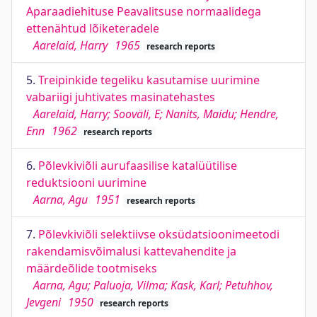
Aparaadiehituse Peavalitsuse normaalidega
ettenähtud lõiketeradele
Aarelaid, Harry
1965
research reports
5.
Treipinkide tegeliku kasutamise uurimine
vabariigi juhtivates masinatehastes
Aarelaid, Harry; Sooväli, E; Nanits, Maidu; Hendre,
Enn
1962
research reports
6.
Põlevkiviõli aurufaasilise katalüütilise
reduktsiooni uurimine
Aarna, Agu
1951
research reports
7.
Põlevkiviõli selektiivse oksüdatsioonimeetodi
rakendamisvõimalusi kattevahendite ja
määrdeõlide tootmiseks
Aarna, Agu; Paluoja, Vilma; Kask, Karl; Petuhhov,
Jevgeni
1950
research reports