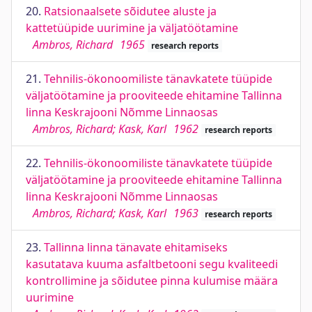
20.
Ratsionaalsete sõidutee aluste ja
kattetüüpide uurimine ja väljatöötamine
Ambros, Richard
1965
research reports
21.
Tehnilis-ökonoomiliste tänavkatete tüüpide
väljatöötamine ja prooviteede ehitamine Tallinna
linna Keskrajooni Nõmme Linnaosas
Ambros, Richard; Kask, Karl
1962
research reports
22.
Tehnilis-ökonoomiliste tänavkatete tüüpide
väljatöötamine ja prooviteede ehitamine Tallinna
linna Keskrajooni Nõmme Linnaosas
Ambros, Richard; Kask, Karl
1963
research reports
23.
Tallinna linna tänavate ehitamiseks
kasutatava kuuma asfaltbetooni segu kvaliteedi
kontrollimine ja sõidutee pinna kulumise määra
uurimine