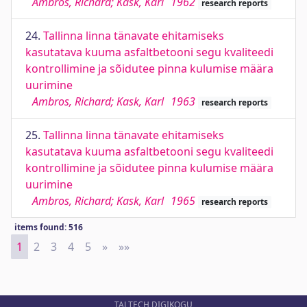
Ambros, Richard; Kask, Karl
1962
research reports
24.
Tallinna linna tänavate ehitamiseks
kasutatava kuuma asfaltbetooni segu kvaliteedi
kontrollimine ja sõidutee pinna kulumise määra
uurimine
Ambros, Richard; Kask, Karl
1963
research reports
25.
Tallinna linna tänavate ehitamiseks
kasutatava kuuma asfaltbetooni segu kvaliteedi
kontrollimine ja sõidutee pinna kulumise määra
uurimine
Ambros, Richard; Kask, Karl
1965
research reports
items found: 516
1
2
3
4
5
»
Next
»»
Last
TALTECH DIGIKOGU