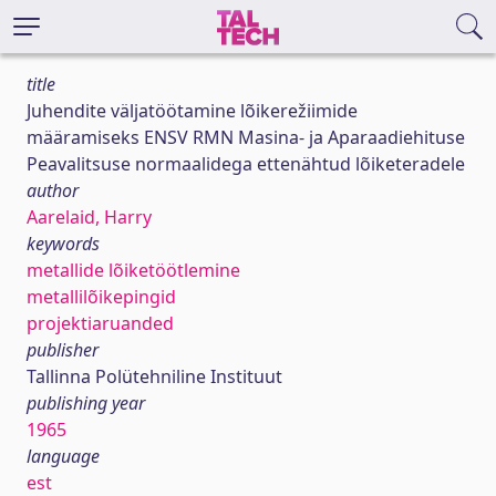
title
Juhendite väljatöötamine lõikerežiimide
määramiseks ENSV RMN Masina- ja Aparaadiehituse
Peavalitsuse normaalidega ettenähtud lõiketeradele
author
Aarelaid, Harry
keywords
metallide lõiketöötlemine
metallilõikepingid
projektiaruanded
publisher
Tallinna Polütehniline Instituut
publishing year
1965
language
est