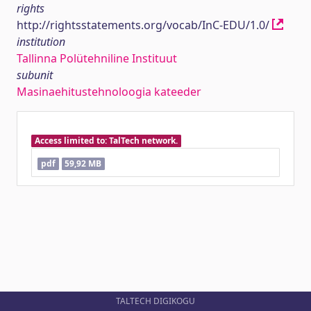
rights
http://rightsstatements.org/vocab/InC-EDU/1.0/
institution
Tallinna Polütehniline Instituut
subunit
Masinaehitustehnoloogia kateeder
Access limited to: TalTech network.
pdf
59,92 MB
TALTECH DIGIKOGU