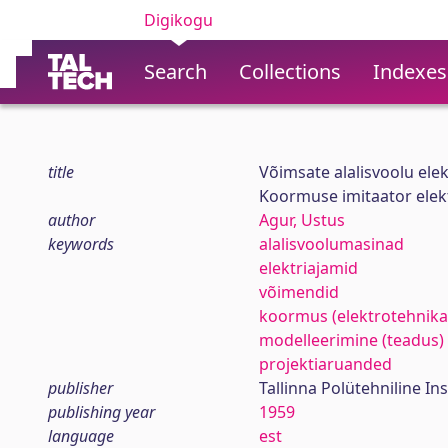
Digikogu
Search
Collections
Indexes
title
Võimsate alalisvoolu ele
Koormuse imitaator elek
author
Agur, Ustus
keywords
alalisvoolumasinad
elektriajamid
võimendid
koormus (elektrotehnika
modelleerimine (teadus)
projektiaruanded
publisher
Tallinna Polütehniline Ins
publishing year
1959
language
est