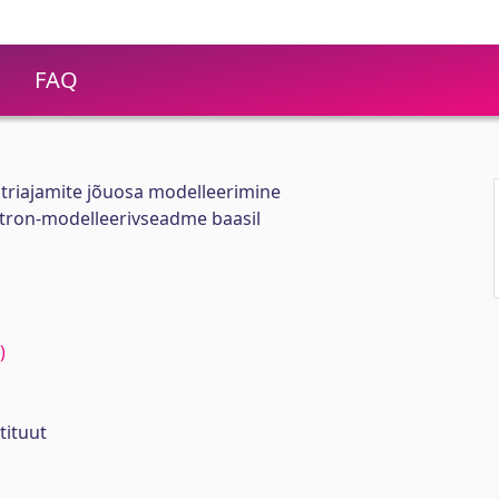
FAQ
ktriajamite jõuosa modelleerimine
tron-modelleerivseadme baasil
)
tituut