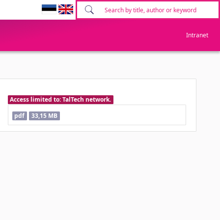
Intranet
Access limited to: TalTech network.
pdf
33,15 MB