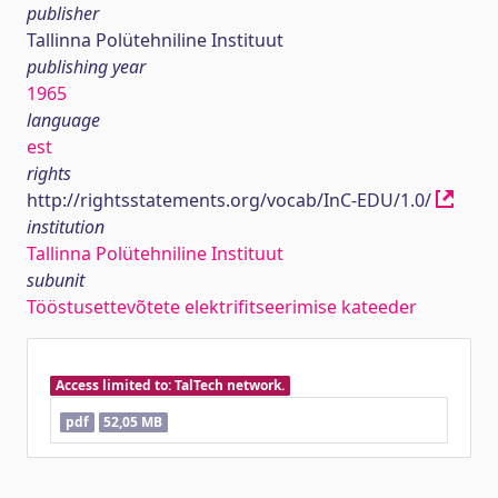
publisher
Tallinna Polütehniline Instituut
publishing year
1965
language
est
rights
http://rightsstatements.org/vocab/InC-EDU/1.0/
institution
Tallinna Polütehniline Instituut
subunit
Tööstusettevõtete elektrifitseerimise kateeder
Access limited to: TalTech network.
pdf
52,05 MB