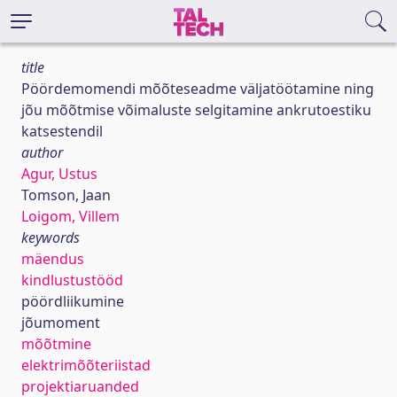
title
Pöördemomendi mõõteseadme väljatöötamine ning
jõu mõõtmise võimaluste selgitamine ankrutoestiku
katsestendil
author
Agur, Ustus
Tomson, Jaan
Loigom, Villem
keywords
mäendus
kindlustustööd
pöördliikumine
jõumoment
mõõtmine
elektrimõõteriistad
projektiaruanded