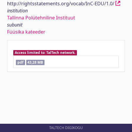
http://rightsstatements.org/vocab/InC-EDU/1.0/
institution
Tallinna Polütehniline Instituut
subunit
Füüsika kateeder
Access limited to: TalTech network.
pdf
43,28 MB
TALTECH DIGIKOGU