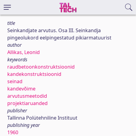
title
Seinkandjate arvutus. Osa III. Seinkandja
pingeolukord eelpingestatud pikiarmatuurist
author
Allikas, Leonid
keywords
raudbetoonkonstruktsioonid
kandekonstruktsioonid
seinad
kandevõime
arvutusmeetodid
projektiaruanded
publisher
Tallinna Polütehniline Instituut
publishing year
1960