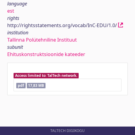
language
est
rights
http://rightsstatements.org/vocab/InC-EDU/1.0/
institution
Tallinna Polütehniline Instituut
subunit
Ehituskonstruktsioonide kateeder
Access limited to: TalTech network.
pdf
17,83 MB
TALTECH DIGIKOGU