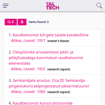
items found: 5
1.
Raudbetoonist kõrgete talade kandevõime
Allikas, Leonid
1951
master's theses
2.
Ülespöörete arvutamisest pikki- ja
põikjõududega koormatud raudbetoonist
elementides
Allikas, Leonid
1955
research reports
3.
Seinkandjate arvutus. Osa III. Seinkandja
pingeolukord eelpingestatud pikiarmatuurist
Allikas, Leonid
1960
research reports
4.
Raudbetoonist konstruktsioonide