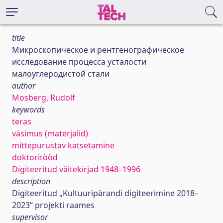
title
Микроскопическое и рентгенографическое
исследование процесса усталости
малоуглеродистой стали
author
Mosberg, Rudolf
keywords
teras
väsimus (materjalid)
mittepurustav katsetamine
doktoritööd
Digiteeritud väitekirjad 1948–1996
description
Digiteeritud „Kultuuripärandi digiteerimine 2018–
2023“ projekti raames
supervisor