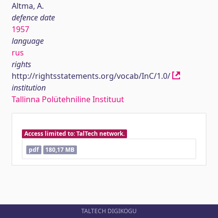
Altma, A.
defence date
1957
language
rus
rights
http://rightsstatements.org/vocab/InC/1.0/
institution
Tallinna Polütehniline Instituut
Access limited to: TalTech network.
pdf
180,17 MB
TALTECH DIGIKOGU