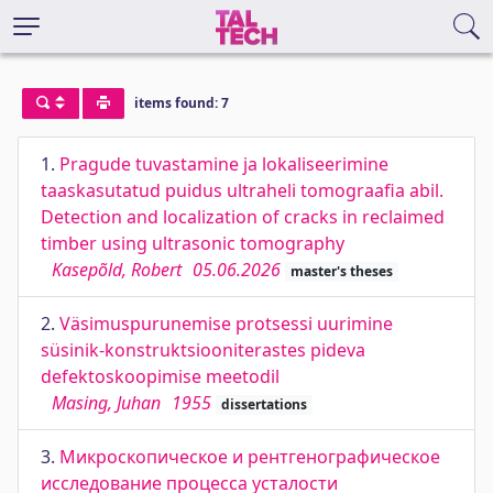
items found: 7
1.
Pragude tuvastamine ja lokaliseerimine
taaskasutatud puidus ultraheli tomograafia abil.
Detection and localization of cracks in reclaimed
timber using ultrasonic tomography
Kasepõld, Robert
05.06.2026
master's theses
2.
Väsimuspurunemise protsessi uurimine
süsinik-konstruktsiooniterastes pideva
defektoskoopimise meetodil
Masing, Juhan
1955
dissertations
3.
Микроскопическое и рентгенографическое
исследование процесса усталости