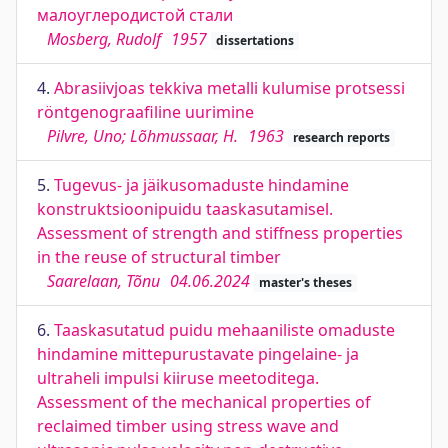
малоуглеродистой стали
Mosberg, Rudolf
1957
dissertations
4.
Abrasiivjoas tekkiva metalli kulumise protsessi
röntgenograafiline uurimine
Pilvre, Uno; Lõhmussaar, H.
1963
research reports
5.
Tugevus- ja jäikusomaduste hindamine
konstruktsioonipuidu taaskasutamisel.
Assessment of strength and stiffness properties
in the reuse of structural timber
Saarelaan, Tõnu
04.06.2024
master's theses
6.
Taaskasutatud puidu mehaaniliste omaduste
hindamine mittepurustavate pingelaine- ja
ultraheli impulsi kiiruse meetoditega.
Assessment of the mechanical properties of
reclaimed timber using stress wave and