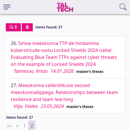
items found: 27
26.
Sinise meeskonna TTP-de hindamine
küberohtude vastu Locked Shields 2024 näitel.
Evaluating Blue Team TTPs against cyber threats
on the example of Locked Shields 2024
Tammsoo, Kristo
14.01.2026
master's theses
27.
Meeskonna säilenõtkuse seosed
meeskonnaõppega. Relationships between team
resilience and team learning
Vilja, Viivika
23.05.2024
master's theses
items found: 27
««
First
«
Previous
1
2