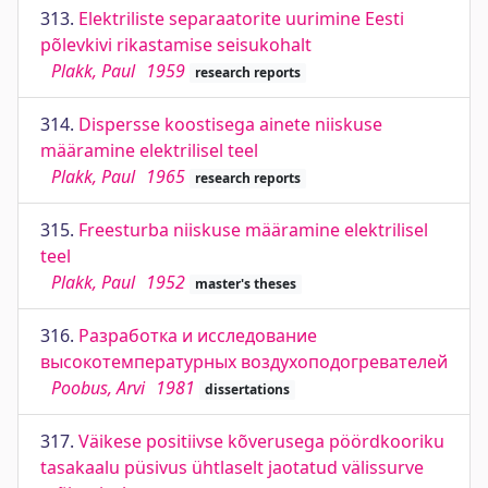
313.
Elektriliste separaatorite uurimine Eesti
põlevkivi rikastamise seisukohalt
Plakk, Paul
1959
research reports
314.
Dispersse koostisega ainete niiskuse
määramine elektrilisel teel
Plakk, Paul
1965
research reports
315.
Freesturba niiskuse määramine elektrilisel
teel
Plakk, Paul
1952
master's theses
316.
Разработка и исследование
высокотемпературных воздухоподогревателей
Poobus, Arvi
1981
dissertations
317.
Väikese positiivse kõverusega pöördkooriku
tasakaalu püsivus ühtlaselt jaotatud välissurve