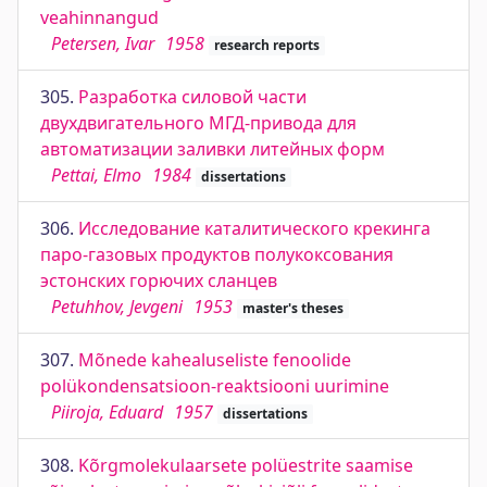
veahinnangud
Petersen, Ivar
1958
research reports
305.
Разработка силовой части
двухдвигательного МГД-привода для
автоматизации заливки литейных форм
Pettai, Elmo
1984
dissertations
306.
Исследование каталитического крекинга
паро-газовых продуктов полукоксования
эстонских горючих сланцев
Petuhhov, Jevgeni
1953
master's theses
307.
Mõnede kahealuseliste fenoolide
polükondensatsioon-reaktsiooni uurimine
Piiroja, Eduard
1957
dissertations
308.
Kõrgmolekulaarsete polüestrite saamise