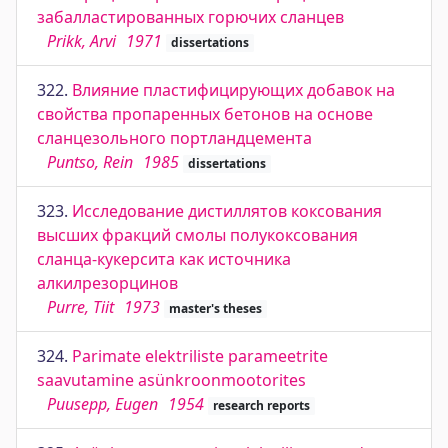
забалластированных горючих сланцев
Prikk, Arvi
1971
dissertations
322.
Влияние пластифицирующих добавок на
свойства пропаренных бетонов на основе
сланцезольного портландцемента
Puntso, Rein
1985
dissertations
323.
Исследование дистиллятов коксования
высших фракций смолы полукоксования
сланца-кукерсита как источника
алкилрезорцинов
Purre, Tiit
1973
master's theses
324.
Parimate elektriliste parameetrite
saavutamine asünkroonmootorites
Puusepp, Eugen
1954
research reports