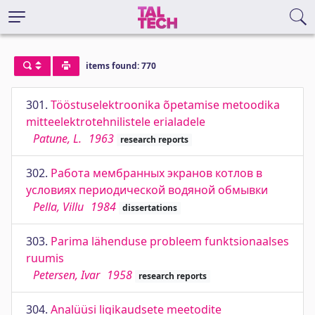
items found: 770
301.
Tööstuselektroonika õpetamise metoodika
mitteelektrotehnilistele erialadele
Patune, L.
1963
research reports
302.
Работа мембранных экранов котлов в
условиях периодической водяной обмывки
Pella, Villu
1984
dissertations
303.
Parima lähenduse probleem funktsionaalses
ruumis
Petersen, Ivar
1958
research reports
304.
Analüüsi ligikaudsete meetodite