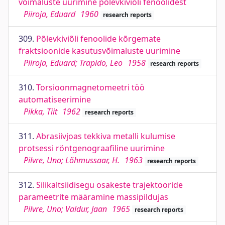
võimaluste uurimine põlevkiviõli fenoolidest
Piiroja, Eduard
1960
research reports
309.
Põlevkiviõli fenoolide kõrgemate
fraktsioonide kasutusvõimaluste uurimine
Piiroja, Eduard; Trapido, Leo
1958
research reports
310.
Torsioonmagnetomeetri töö
automatiseerimine
Pikka, Tiit
1962
research reports
311.
Abrasiivjoas tekkiva metalli kulumise
protsessi röntgenograafiline uurimine
Pilvre, Uno; Lõhmussaar, H.
1963
research reports
312.
Silikaltsiidisegu osakeste trajektooride
parameetrite määramine massipildujas
Pilvre, Uno; Valdur, Jaan
1965
research reports