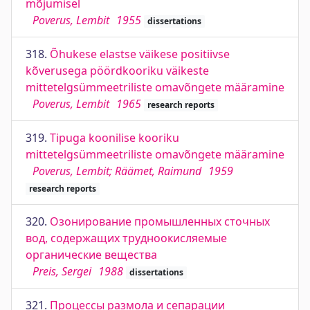
mõjumisel
Poverus, Lembit
1955
dissertations
318.
Õhukese elastse väikese positiivse
kõverusega pöördkooriku väikeste
mittetelgsümmeetriliste omavõngete määramine
Poverus, Lembit
1965
research reports
319.
Tipuga koonilise kooriku
mittetelgsümmeetriliste omavõngete määramine
Poverus, Lembit; Räämet, Raimund
1959
research reports
320.
Озонирование промышленных сточных
вод, содержащих трудноокисляемые
органические вещества
Preis, Sergei
1988
dissertations
321.
Процессы размола и сепарации