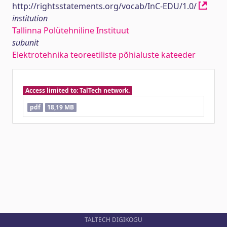
http://rightsstatements.org/vocab/InC-EDU/1.0/
institution
Tallinna Polütehniline Instituut
subunit
Elektrotehnika teoreetiliste põhialuste kateeder
Access limited to: TalTech network.
pdf
18,19 MB
TALTECH DIGIKOGU