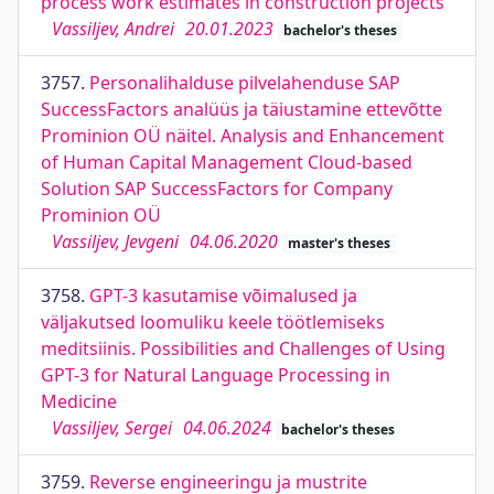
process work estimates in construction projects
Vassiljev, Andrei
20.01.2023
bachelor's theses
3757.
Personalihalduse pilvelahenduse SAP
SuccessFactors analüüs ja täiustamine ettevõtte
Prominion OÜ näitel. Analysis and Enhancement
of Human Capital Management Cloud-based
Solution SAP SuccessFactors for Company
Prominion OÜ
Vassiljev, Jevgeni
04.06.2020
master's theses
3758.
GPT-3 kasutamise võimalused ja
väljakutsed loomuliku keele töötlemiseks
meditsiinis. Possibilities and Challenges of Using
GPT-3 for Natural Language Processing in
Medicine
Vassiljev, Sergei
04.06.2024
bachelor's theses
3759.
Reverse engineeringu ja mustrite