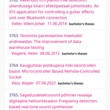
3762.
Rakendus iOS platvormile Bluetooth
ühendusega kitarri efektipedaali juhtimiseks. An
iOS application for controlling a guitar effects
unit over Bluetooth connection
Vatter, Villem Johan
11.06.2018
bachelor's theses
3763.
Testimise parendamise meetodid
andmeaidas. The improvement of data
warehouse testing
Vaupere, Helen
08.06.2015
bachelor's theses
3764.
Kaugjuhitav pistikupesa mikrokontrolleri
baasil. Microcontroller Based Remote-Controlled
Socket
Vaus, Kasper
07.06.2023
bachelor's theses
3765.
Sagedusdetektsioonil põhinev reaalaja
digitaalne helisüntesaator. Frequency detection-
based real-time sound synthesizer