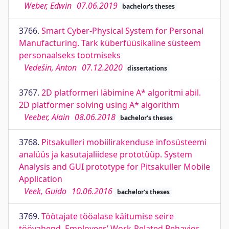
Weber, Edwin
07.06.2019
bachelor's theses
3766.
Smart Cyber-Physical System for Personal
Manufacturing. Tark küberfüüsikaline süsteem
personaalseks tootmiseks
Vedešin, Anton
07.12.2020
dissertations
3767.
2D platformeri läbimine A* algoritmi abil.
2D platformer solving using A* algorithm
Veeber, Alain
08.06.2018
bachelor's theses
3768.
Pitsakulleri mobiilirakenduse infosüsteemi
analüüs ja kasutajaliidese prototüüp. System
Analysis and GUI prototype for Pitsakuller Mobile
Application
Veek, Guido
10.06.2016
bachelor's theses
3769.
Töötajate tööalase käitumise seire
töövahend. Employees’ Work-Related Behavior