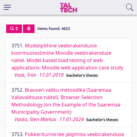
items found: 4022
3751.
Mudelipõhine veebirakenduste
koormustestimine Moodle veebirakenduse
näitel. Model-based load testing of web
applications: Moodle web application case study
Vask, Triin
17.01.2019
bachelor's theses
3752.
Brauseri valiku metoodika (Saaremaa
Vallavalitsuse näitel). Browser Selection
Methodology (on the Example of the Saaremaa
Municipality Government)
Vaska, Sten-Markus
17.01.2024
bachelor's theses
3753.
Pokkeriturniiride jälgimise veebirakenduse