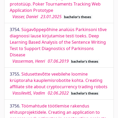
prototüüp. Poker Tournaments Tracking Web
Application Prototype
Vasser, Daniel
23.01.2025
bachelor's theses
3754.
Sügavõppepõhine analüüs Parkinsoni tõve
diagnoosi lause kirjutamise testi toeks. Deep
Learning Based Analysis of the Sentence Writing
Test to Support Diagnostics of Parkinsons
Disease
Vasserman, Henri
07.06.2019
bachelor's theses
3755.
Sidusettevõtte veebilehe loomine
krüptoraha kauplemisrobotite kohta. Creating
affiliate site about cryptocurrency trading robots
Vassilevitš, Vadim
02.06.2022
bachelor's theses
3756.
Töömahtude töötlemise rakendus
ehitusprojektidele. Creating an application to