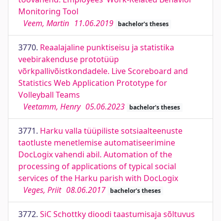
Monitoring Tool
Veem, Martin
11.06.2019
bachelor's theses
3770.
Reaalajaline punktiseisu ja statistika
veebirakenduse prototüüp
võrkpallivõistkondadele. Live Scoreboard and
Statistics Web Application Prototype for
Volleyball Teams
Veetamm, Henry
05.06.2023
bachelor's theses
3771.
Harku valla tüüpiliste sotsiaalteenuste
taotluste menetlemise automatiseerimine
DocLogix vahendi abil. Automation of the
processing of applications of typical social
services of the Harku parish with DocLogix
Veges, Priit
08.06.2017
bachelor's theses
3772.
SiC Schottky dioodi taastumisaja sõltuvus