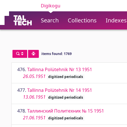
Digikogu
Search
Collections
Indexes
items found: 1769
476.
Tallinna Polütehnik Nr 13 1951
26.05.1951
digitized periodicals
477.
Tallinna Polütehnik Nr 14 1951
13.06.1951
digitized periodicals
478.
Таллинский Политехник № 15 1951
21.06.1951
digitized periodicals