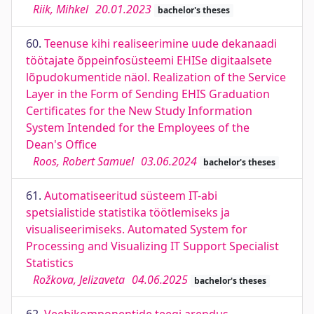
Riik, Mihkel
20.01.2023
bachelor's theses
60.
Teenuse kihi realiseerimine uude dekanaadi
töötajate õppeinfosüsteemi EHISe digitaalsete
lõpudokumentide näol. Realization of the Service
Layer in the Form of Sending EHIS Graduation
Certificates for the New Study Information
System Intended for the Employees of the
Dean's Office
Roos, Robert Samuel
03.06.2024
bachelor's theses
61.
Automatiseeritud süsteem IT-abi
spetsialistide statistika töötlemiseks ja
visualiseerimiseks. Automated System for
Processing and Visualizing IT Support Specialist
Statistics
Rožkova, Jelizaveta
04.06.2025
bachelor's theses