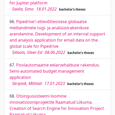
for Jupiter platform
Savila, Simo
18.01.2022
bachelor's theses
66.
Pipedrive'i ettevõttesisese globaalse
meiliandmete tugi- ja analüüsirakenduse
arendamine. Development of an internal support
and analysis application for email data on the
global scale for Pipedrive
Sillaots, Silver-Ed
08.06.2022
bachelor's theses
67.
Poolautomaatne eelarvehalduse rakendus.
Semi-automated budget management
application
Skripnik, Mihhail
17.01.2023
bachelor's theses
68.
Otsingusüsteemi loomine
innovatsiooniprojektile Raamatud Liikuma.
Creation of Search Engine for Innovation Project
Raamatud Liikuma