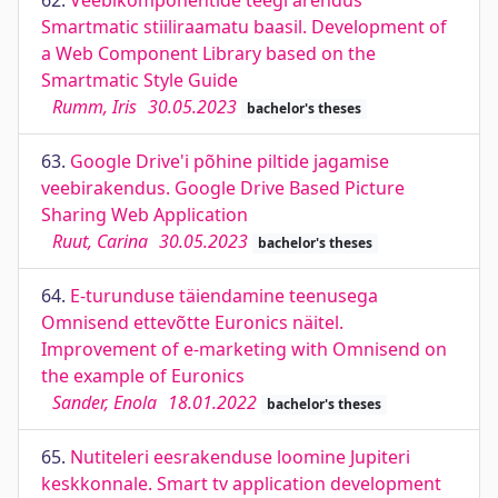
62.
Veebikomponentide teegi arendus
Smartmatic stiiliraamatu baasil. Development of
a Web Component Library based on the
Smartmatic Style Guide
Rumm, Iris
30.05.2023
bachelor's theses
63.
Google Drive'i põhine piltide jagamise
veebirakendus. Google Drive Based Picture
Sharing Web Application
Ruut, Carina
30.05.2023
bachelor's theses
64.
E-turunduse täiendamine teenusega
Omnisend ettevõtte Euronics näitel.
Improvement of e-marketing with Omnisend on
the example of Euronics
Sander, Enola
18.01.2022
bachelor's theses
65.
Nutiteleri eesrakenduse loomine Jupiteri
keskkonnale. Smart tv application development