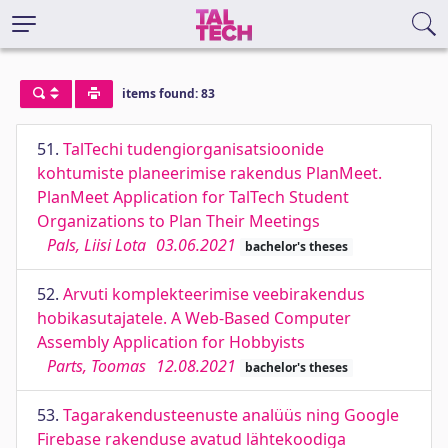
items found: 83
51.
TalTechi tudengiorganisatsioonide
kohtumiste planeerimise rakendus PlanMeet.
PlanMeet Application for TalTech Student
Organizations to Plan Their Meetings
Pals, Liisi Lota
03.06.2021
bachelor's theses
52.
Arvuti komplekteerimise veebirakendus
hobikasutajatele. A Web-Based Computer
Assembly Application for Hobbyists
Parts, Toomas
12.08.2021
bachelor's theses
53.
Tagarakendusteenuste analüüs ning Google
Firebase rakenduse avatud lähtekoodiga