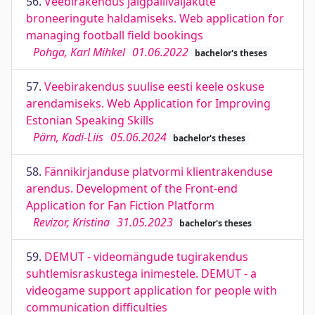
56.
Veebirakendus jalgpalliväljakute
broneeringute haldamiseks. Web application for
managing football field bookings
Pohga, Karl Mihkel
01.06.2022
bachelor's theses
57.
Veebirakendus suulise eesti keele oskuse
arendamiseks. Web Application for Improving
Estonian Speaking Skills
Pärn, Kadi-Liis
05.06.2024
bachelor's theses
58.
Fännikirjanduse platvormi klientrakenduse
arendus. Development of the Front-end
Application for Fan Fiction Platform
Revizor, Kristina
31.05.2023
bachelor's theses
59.
DEMUT - videomängude tugirakendus
suhtlemisraskustega inimestele. DEMUT - a
videogame support application for people with
communication difficulties