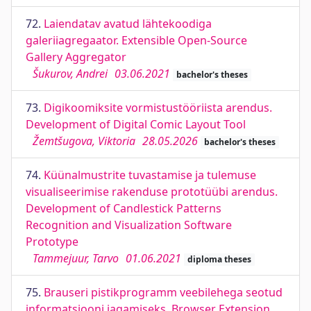
72.
Laiendatav avatud lähtekoodiga
galeriiagregaator. Extensible Open-Source
Gallery Aggregator
Šukurov, Andrei
03.06.2021
bachelor's theses
73.
Digikoomiksite vormistustööriista arendus.
Development of Digital Comic Layout Tool
Žemtšugova, Viktoria
28.05.2026
bachelor's theses
74.
Küünalmustrite tuvastamise ja tulemuse
visualiseerimise rakenduse prototüübi arendus.
Development of Candlestick Patterns
Recognition and Visualization Software
Prototype
Tammejuur, Tarvo
01.06.2021
diploma theses
75.
Brauseri pistikprogramm veebilehega seotud
informatsiooni jagamiseks. Browser Extension