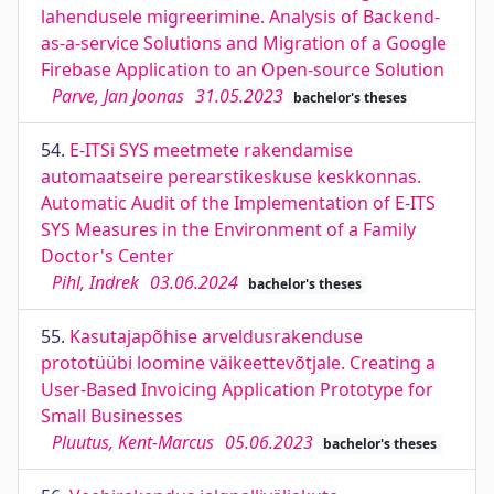
lahendusele migreerimine. Analysis of Backend-
as-a-service Solutions and Migration of a Google
Firebase Application to an Open-source Solution
Parve, Jan Joonas
31.05.2023
bachelor's theses
54.
E-ITSi SYS meetmete rakendamise
automaatseire perearstikeskuse keskkonnas.
Automatic Audit of the Implementation of E-ITS
SYS Measures in the Environment of a Family
Doctor's Center
Pihl, Indrek
03.06.2024
bachelor's theses
55.
Kasutajapõhise arveldusrakenduse
prototüübi loomine väikeettevõtjale. Creating a
User-Based Invoicing Application Prototype for
Small Businesses
Pluutus, Kent-Marcus
05.06.2023
bachelor's theses