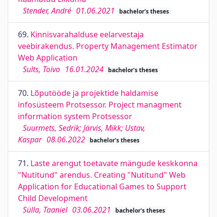
Stender, André
01.06.2021
bachelor's theses
69.
Kinnisvarahalduse eelarvestaja
veebirakendus. Property Management Estimator
Web Application
Sults, Toivo
16.01.2024
bachelor's theses
70.
Lõputööde ja projektide haldamise
infosüsteem Protsessor. Project managment
information system Protsessor
Suurmets, Sedrik; Järvis, Mikk; Ustav,
Kaspar
08.06.2022
bachelor's theses
71.
Laste arengut toetavate mängude keskkonna
"Nutitund" arendus. Creating "Nutitund" Web
Application for Educational Games to Support
Child Development
Sülla, Taaniel
03.06.2021
bachelor's theses