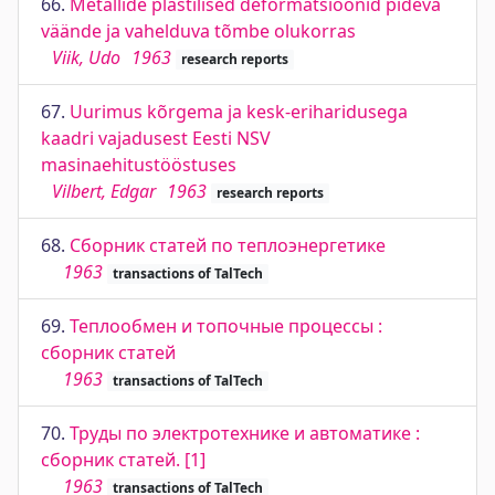
66.
Metallide plastilised deformatsioonid pideva
väände ja vahelduva tõmbe olukorras
Viik, Udo
1963
research reports
67.
Uurimus kõrgema ja kesk-eriharidusega
kaadri vajadusest Eesti NSV
masinaehitustööstuses
Vilbert, Edgar
1963
research reports
68.
Сборник статей по теплоэнергетике
1963
transactions of TalTech
69.
Теплообмен и топочные процессы :
сборник статей
1963
transactions of TalTech
70.
Труды по электротехнике и автоматике :
сборник статей. [1]
1963
transactions of TalTech