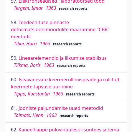
57.
Elektronseadised : laboratoorsed tööd
Tergem, Ilmar
1963
research reports
58.
Teedeehituse pinnaste
deformatsioonimoodulite määramine "CBR"
meetodil
Tibar, Harri
1963
research reports
59.
Lineaarelemendid ja liikumise stabiilsus
Tiikma, Boris
1963
research reports
60.
Iseavanevate keermerullimispeadega rullitud
keermete täpsuse uurimine
Tippo, Konstantin
1963
research reports
61.
Jooniste paljundamise uued meetodid
Tolmats, Henn
1963
research reports
62.
Kaneelhappe polüvinüülestri süntees ja tema