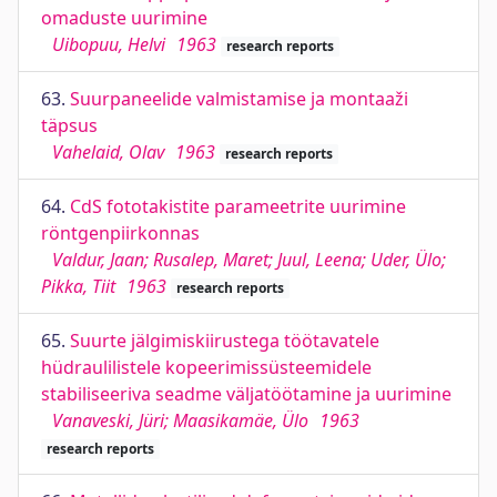
omaduste uurimine
Uibopuu, Helvi
1963
research reports
63.
Suurpaneelide valmistamise ja montaaži
täpsus
Vahelaid, Olav
1963
research reports
64.
CdS fototakistite parameetrite uurimine
röntgenpiirkonnas
Valdur, Jaan; Rusalep, Maret; Juul, Leena; Uder, Ülo;
Pikka, Tiit
1963
research reports
65.
Suurte jälgimiskiirustega töötavatele
hüdraulilistele kopeerimissüsteemidele
stabiliseeriva seadme väljatöötamine ja uurimine
Vanaveski, Jüri; Maasikamäe, Ülo
1963
research reports