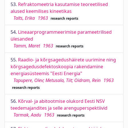
53.
Refraktomeetria kasutamise teoreetilised
alused keemilises kineetikas
Talts, Erika
1963
research reports
54.
Lineaarprogrammeerimise parameetrilised
ülesanded
Tamm, Maret
1963
research reports
55.
Raadio- ja kõrgsagedushäirete uurimine ning
kõrgsagedusdefektoskoopia rakendamine
energiasüsteemis "Eesti Energia"
Tapupere, Olev; Metusala, Tiit; Oidram, Rein
1963
research reports
56.
Kõrval- ja abitootmise olukord Eesti NSV
teedemajandites ja selle arenguperspektiivid
Tarmak, Aadu
1963
research reports