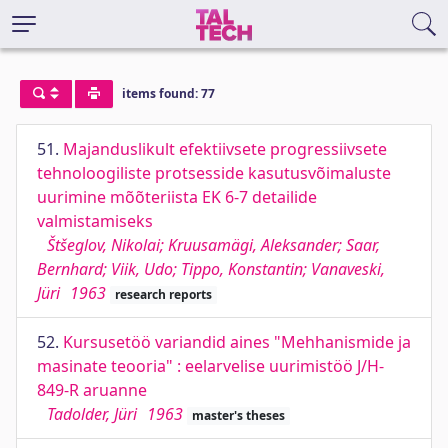
items found: 77
51.
Majanduslikult efektiivsete progressiivsete
tehnoloogiliste protsesside kasutusvõimaluste
uurimine mõõteriista EK 6-7 detailide
valmistamiseks
Štšeglov, Nikolai; Kruusamägi, Aleksander; Saar,
Bernhard; Viik, Udo; Tippo, Konstantin; Vanaveski,
Jüri
1963
research reports
52.
Kursusetöö variandid aines "Mehhanismide ja
masinate teooria" : eelarvelise uurimistöö J/H-
849-R aruanne
Tadolder, Jüri
1963
master's theses