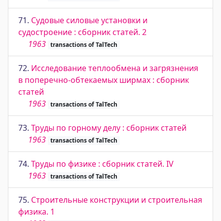
71.
Судовые силовые установки и
судостроение : сборник статей. 2
1963
transactions of TalTech
72.
Исследование теплообмена и загрязнения
в поперечно-обтекаемых ширмах : сборник
статей
1963
transactions of TalTech
73.
Труды по горному делу : сборник статей
1963
transactions of TalTech
74.
Труды по физике : сборник статей. IV
1963
transactions of TalTech
75.
Строительные конструкции и строительная
физика. 1