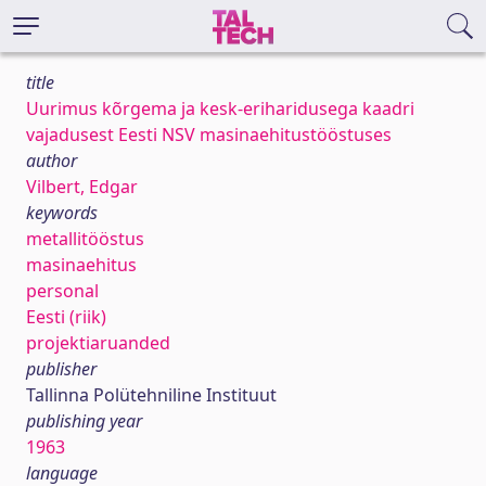
title
Uurimus kõrgema ja kesk-eriharidusega kaadri
vajadusest Eesti NSV masinaehitustööstuses
author
Vilbert, Edgar
keywords
metallitööstus
masinaehitus
personal
Eesti (riik)
projektiaruanded
publisher
Tallinna Polütehniline Instituut
publishing year
1963
language