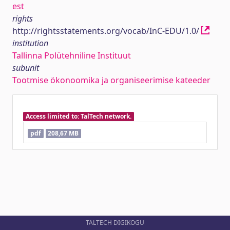
est
rights
http://rightsstatements.org/vocab/InC-EDU/1.0/
institution
Tallinna Polütehniline Instituut
subunit
Tootmise ökonoomika ja organiseerimise kateeder
Access limited to: TalTech network.
pdf
208,67 MB
TALTECH DIGIKOGU