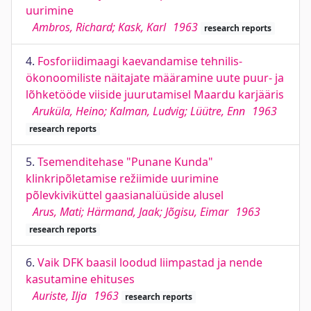
uurimine
Ambros, Richard; Kask, Karl
1963
research reports
4.
Fosforiidimaagi kaevandamise tehnilis-
ökonoomiliste näitajate määramine uute puur- ja
lõhketööde viiside juurutamisel Maardu karjääris
Aruküla, Heino; Kalman, Ludvig; Lüütre, Enn
1963
research reports
5.
Tsemenditehase "Punane Kunda"
klinkripõletamise režiimide uurimine
põlevkiviküttel gaasianalüüside alusel
Arus, Mati; Härmand, Jaak; Jõgisu, Eimar
1963
research reports
6.
Vaik DFK baasil loodud liimpastad ja nende
kasutamine ehituses
Auriste, Ilja
1963
research reports