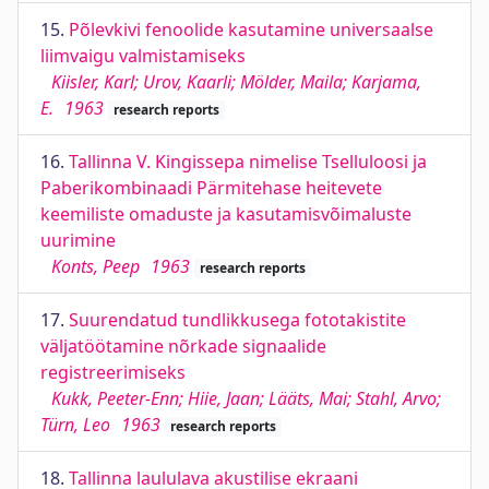
15.
Põlevkivi fenoolide kasutamine universaalse
liimvaigu valmistamiseks
Kiisler, Karl; Urov, Kaarli; Mölder, Maila; Karjama,
E.
1963
research reports
16.
Tallinna V. Kingissepa nimelise Tselluloosi ja
Paberikombinaadi Pärmitehase heitevete
keemiliste omaduste ja kasutamisvõimaluste
uurimine
Konts, Peep
1963
research reports
17.
Suurendatud tundlikkusega fototakistite
väljatöötamine nõrkade signaalide
registreerimiseks
Kukk, Peeter-Enn; Hiie, Jaan; Lääts, Mai; Stahl, Arvo;
Türn, Leo
1963
research reports
18.
Tallinna laululava akustilise ekraani