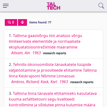
items found: 77
1.
Tallinna gaasivõrgu töö analüüs võrgu
limiteerivate elementide ja normaalsete
ekspluatatsioonirežiimide määramine
Aitsam, Ain
1963
research reports
2.
Tehnilis-ökonoomiliste tänavkatete tüüpide
väljatöötamine ja prooviteede ehitamine Tallinna
linna Keskrajooni Nõmme Linnaosas
Ambros, Richard; Kask, Karl
1963
research reports
3.
Tallinna linna tänavate ehitamiseks kasutatava
kuuma asfaltbetooni segu kvaliteedi
kontrollimine ja sõidutee pinna kulumise määra