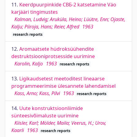
11.
Keerdpuurpinkide СВБ-2 katsetamine Väo
karjääri tingimustes
Kalman, Ludvig; Aruküla, Heino; Lüütre, Enn; Ojaste,
Kalju; Piiroja, Hans; Reier, Alfred
1963
research reports
12.
Aromaatsete hüdroksüühendite
destruktsiooniprotsesside uurimine
Karolin, Kaljo
1963
research reports
13.
Ligikaudsetest meetoditest lineaarse
programmeerimise ülesannete lahendamisel
Kass, Arno; Kass, Pilvi
1963
research reports
14.
Uute konstruktsioonliimide
sünteesivõimaluste uurimine
Kiisler, Karl; Mölder, Maila; Veerus, H.; Urov,
Kaarli
1963
research reports