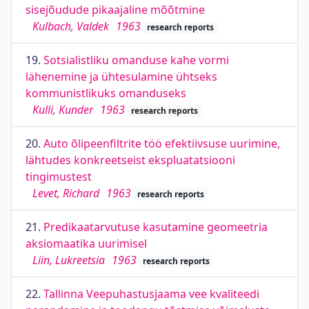
sisejõudude pikaajaline mõõtmine
Kulbach, Valdek
1963
research reports
19.
Sotsialistliku omanduse kahe vormi
lähenemine ja ühtesulamine ühtseks
kommunistlikuks omanduseks
Kulli, Kunder
1963
research reports
20.
Auto õlipeenfiltrite töö efektiivsuse uurimine,
lähtudes konkreetseist ekspluatatsiooni
tingimustest
Levet, Richard
1963
research reports
21.
Predikaatarvutuse kasutamine geomeetria
aksiomaatika uurimisel
Liin, Lukreetsia
1963
research reports
22.
Tallinna Veepuhastusjaama vee kvaliteedi