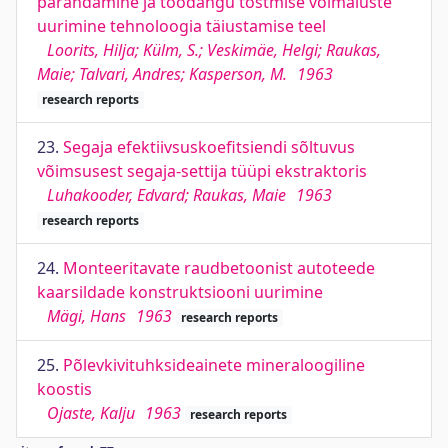
parandamine ja toodangu tõstmise võimaluste
uurimine tehnoloogia täiustamise teel
Loorits, Hilja; Külm, S.; Veskimäe, Helgi; Raukas,
Maie; Talvari, Andres; Kasperson, M.
1963
research reports
23.
Segaja efektiivsuskoefitsiendi sõltuvus
võimsusest segaja-settija tüüpi ekstraktoris
Luhakooder, Edvard; Raukas, Maie
1963
research reports
24.
Monteeritavate raudbetoonist autoteede
kaarsildade konstruktsiooni uurimine
Mägi, Hans
1963
research reports
25.
Põlevkivituhksideainete mineraloogiline
koostis
Ojaste, Kalju
1963
research reports