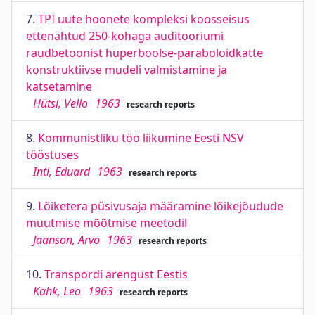
7.
TPI uute hoonete kompleksi koosseisus
ettenähtud 250-kohaga auditooriumi
raudbetoonist hüperboolse-paraboloidkatte
konstruktiivse mudeli valmistamine ja
katsetamine
Hütsi, Vello
1963
research reports
8.
Kommunistliku töö liikumine Eesti NSV
tööstuses
Inti, Eduard
1963
research reports
9.
Lõiketera püsivusaja määramine lõikejõudude
muutmise mõõtmise meetodil
Jaanson, Arvo
1963
research reports
10.
Transpordi arengust Eestis
Kahk, Leo
1963
research reports