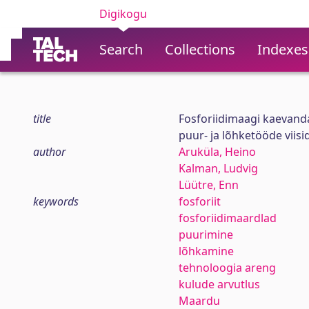
Digikogu
Search
Collections
Indexes
title
Fosforiidimaagi kaevand
puur- ja lõhketööde viis
author
Aruküla, Heino
Kalman, Ludvig
Lüütre, Enn
keywords
fosforiit
fosforiidimaardlad
puurimine
lõhkamine
tehnoloogia areng
kulude arvutlus
Maardu