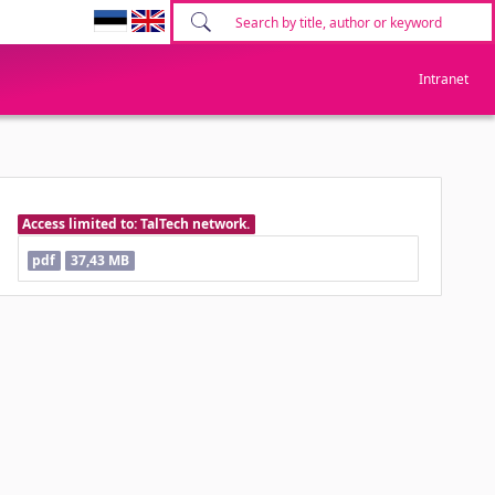
Intranet
Access limited to: TalTech network.
pdf
37,43 MB