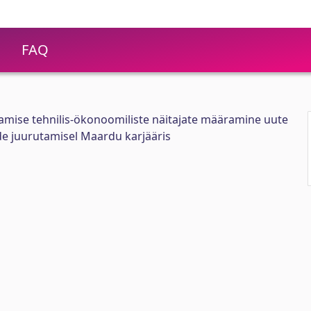
FAQ
amise tehnilis-ökonoomiliste näitajate määramine uute
ide juurutamisel Maardu karjääris