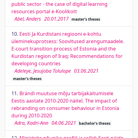
public sector - the case of digital learning
resources portal e-Koolikott
Abel, Anders
20.01.2017
master's theses
10.
Eesti Ja Kurdistani regiooni e-kohtu
üleminekuprotsess: Soovitused arengumaadele.
E-court transition process of Estonia and the
Kurdistan region of Iraq: Recommendations for
developing countries
Adeleye, Jesujoba Tolulope
03.06.2021
master's theses
11.
Brändi muutuse mõju tarbijakäitumisele
Eestis aastate 2010-2020 näitel. The impact of
rebranding on consumer behaviour in Estonia
during 2010-2020
Adra, Kadri-Ann
04.06.2021
bachelor's theses