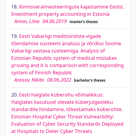
18.
Kinnisvarainvesteeringute kajastamine Eestis.
Investment property accounting in Estonia
Amon, Liina
04.06.2019
master's theses
19.
Eesti Vabariigi meditsiiniliste vigade
tõendamise süsteemi analüüs ja võrdlus Soome
Vabariigi vastava süsteemiga. Analysis of
Estonian Republic system of medical mistakes
proving and it is comparison with corresponding
system of Finnish Republic
Anosov, Nikita
08.06.2022
bachelor's theses
20.
Eesti haiglate küberohu võimalikkus:
Haiglates kasutusel olevate küberjulgeoleku
standardite hindamine, tõkestamaks küberohte.
Estonian Hospital Cyber Threat Vulnearbility:
Evaluation of Cyber Security Standards Deployed
at Hospitals to Deter Cyber Threats