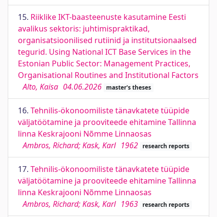
15.
Riiklike IKT-baasteenuste kasutamine Eesti
avalikus sektoris: juhtimispraktikad,
organisatsioonilised rutiinid ja institutsionaalsed
tegurid. Using National ICT Base Services in the
Estonian Public Sector: Management Practices,
Organisational Routines and Institutional Factors
Alto, Kaisa
04.06.2026
master's theses
16.
Tehnilis-ökonoomiliste tänavkatete tüüpide
väljatöötamine ja prooviteede ehitamine Tallinna
linna Keskrajooni Nõmme Linnaosas
Ambros, Richard; Kask, Karl
1962
research reports
17.
Tehnilis-ökonoomiliste tänavkatete tüüpide
väljatöötamine ja prooviteede ehitamine Tallinna
linna Keskrajooni Nõmme Linnaosas
Ambros, Richard; Kask, Karl
1963
research reports