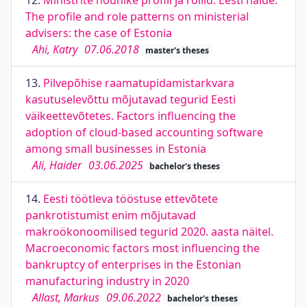
12.
Ministrite nõunike profiil ja rollid: Eesti näide.
The profile and role patterns on ministerial
advisers: the case of Estonia
Ahi, Katry
07.06.2018
master's theses
13.
Pilvepõhise raamatupidamistarkvara
kasutuselevõttu mõjutavad tegurid Eesti
väikeettevõtetes. Factors influencing the
adoption of cloud-based accounting software
among small businesses in Estonia
Ali, Haider
03.06.2025
bachelor's theses
14.
Eesti töötleva tööstuse ettevõtete
pankrotistumist enim mõjutavad
makroökonoomilised tegurid 2020. aasta näitel.
Macroeconomic factors most influencing the
bankruptcy of enterprises in the Estonian
manufacturing industry in 2020
Allast, Markus
09.06.2022
bachelor's theses