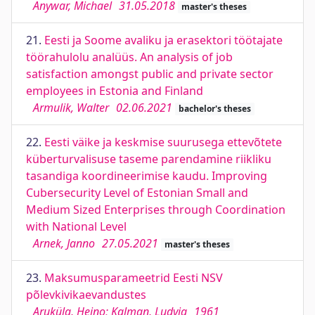
Anywar, Michael
31.05.2018
master's theses
21.
Eesti ja Soome avaliku ja erasektori töötajate
töörahulolu analüüs. An analysis of job
satisfaction amongst public and private sector
employees in Estonia and Finland
Armulik, Walter
02.06.2021
bachelor's theses
22.
Eesti väike ja keskmise suurusega ettevõtete
küberturvalisuse taseme parendamine riikliku
tasandiga koordineerimise kaudu. Improving
Cubersecurity Level of Estonian Small and
Medium Sized Enterprises through Coordination
with National Level
Arnek, Janno
27.05.2021
master's theses
23.
Maksumusparameetrid Eesti NSV
põlevkivikaevandustes
Aruküla, Heino; Kalman, Ludvig
1961