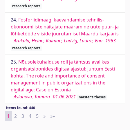
research reports
24.
Fosforiidimaagi kaevandamise tehnilis-
ökonoomiliste näitajate määramine uute puur- ja
lõhketööde viiside juurutamisel Maardu karjääris
Aruküla, Heino; Kalman, Ludvig; Lüütre, Enn
1963
research reports
25.
Nõusolekuhalduse roll ja tähtsus avalikes
organisatsioonides digitaalajastul: Juhtum Eesti
kohta. The role and importance of consent
management in public organizations in the
digital age: Case on Estonia
Aslanova, Tamara
01.06.2021
master's theses
items found: 440
1
2
3
4
5
»
Next
»»
Last