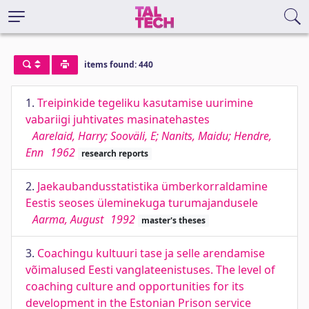
items found: 440
1.
Treipinkide tegeliku kasutamise uurimine
vabariigi juhtivates masinatehastes
Aarelaid, Harry; Sooväli, E; Nanits, Maidu; Hendre,
Enn
1962
research reports
2.
Jaekaubandusstatistika ümberkorraldamine
Eestis seoses üleminekuga turumajandusele
Aarma, August
1992
master's theses
3.
Coachingu kultuuri tase ja selle arendamise
võimalused Eesti vanglateenistuses. The level of
coaching culture and opportunities for its
development in the Estonian Prison service