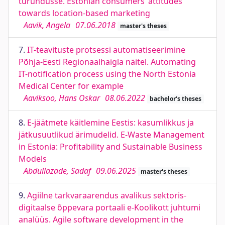
turundusse. Estonian consumers’ attitudes
towards location-based marketing
Aavik, Angela
07.06.2018
master's theses
7.
IT-teavituste protsessi automatiseerimine
Põhja-Eesti Regionaalhaigla näitel. Automating
IT-notification process using the North Estonia
Medical Center for example
Aaviksoo, Hans Oskar
08.06.2022
bachelor's theses
8.
E-jäätmete käitlemine Eestis: kasumlikkus ja
jätkusuutlikud ärimudelid. E-Waste Management
in Estonia: Profitability and Sustainable Business
Models
Abdullazade, Sadaf
09.06.2025
master's theses
9.
Agiilne tarkvaraarendus avalikus sektoris-
digitaalse õppevara portaali e-Koolikott juhtumi
analüüs. Agile software development in the