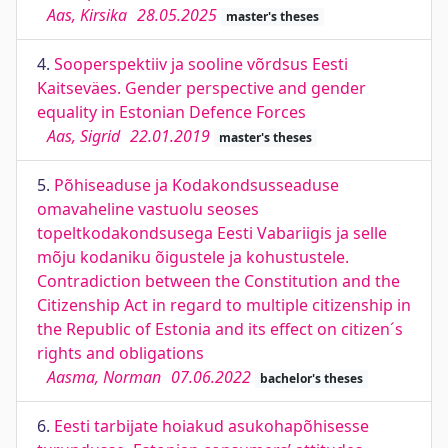
Aas, Kirsika
28.05.2025
master's theses
4.
Sooperspektiiv ja sooline võrdsus Eesti
Kaitseväes. Gender perspective and gender
equality in Estonian Defence Forces
Aas, Sigrid
22.01.2019
master's theses
5.
Põhiseaduse ja Kodakondsusseaduse
omavaheline vastuolu seoses
topeltkodakondsusega Eesti Vabariigis ja selle
mõju kodaniku õigustele ja kohustustele.
Contradiction between the Constitution and the
Citizenship Act in regard to multiple citizenship in
the Republic of Estonia and its effect on citizen´s
rights and obligations
Aasma, Norman
07.06.2022
bachelor's theses
6.
Eesti tarbijate hoiakud asukohapõhisesse