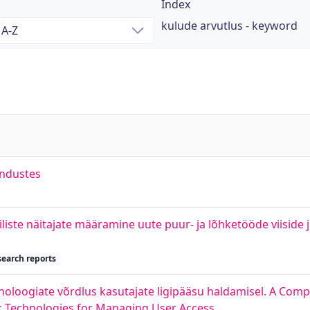
Index
kulude arvutlus - keyword
andustes
iste näitajate määramine uute puur- ja lõhketööde viiside
search reports
noloogiate võrdlus kasutajate ligipääsu haldamisel. A Comp
rk Technologies for Managing User Access