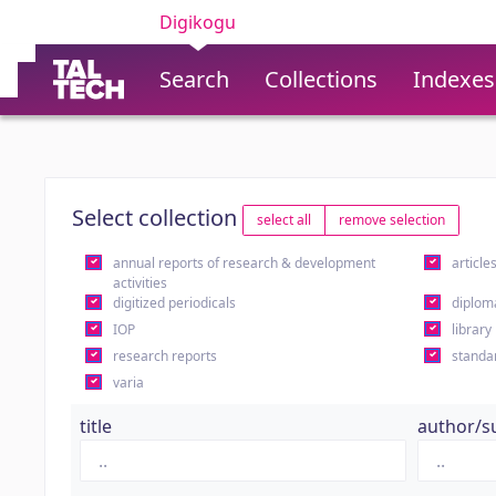
Digikogu
Search
Collections
Indexes
Select collection
select all
remove selection
annual reports of research & development
article
activities
digitized periodicals
diplom
IOP
library
research reports
standa
varia
title
author/s