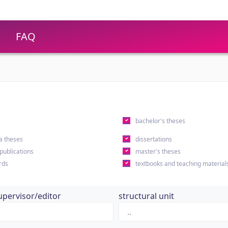
FAQ
s
bachelor's theses
a theses
dissertations
 publications
master's theses
rds
textbooks and teaching material
upervisor/editor
structural unit