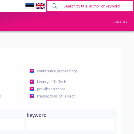
Intranet
conference proceedings
history of TalTech
pre-dissertations
s
transactions of TalTech
keyword