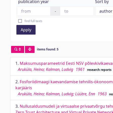
publication year
Sort by
-
find full texts
Apply
items found: 5
1.
Maksumusparameetrid Eesti NSV põlevkivikaev
Aruküla, Heino; Kalman, Ludvig
1961
research reports
2.
Fosforiidimaagi kaevandamise tehnilis-ökonoomil
karjääris
Aruküla, Heino; Kalman, Ludvig; Lüütre, Enn
1963
re
3.
Nullusaldusmudeli ja virtuaalse privaatvõrgu teh
Zero Trust Architecture and Virtual Private Netwo