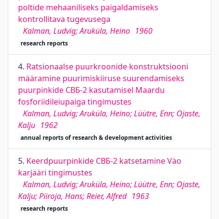
poltide mehaaniliseks paigaldamiseks
kontrollitava tugevusega
Kalman, Ludvig; Aruküla, Heino
1960
research reports
4.
Ratsionaalse puurkroonide konstruktsiooni
määramine puurimiskiiruse suurendamiseks
puurpinkide СВБ-2 kasutamisel Maardu
fosforiidileiupaiga tingimustes
Kalman, Ludvig; Aruküla, Heino; Lüütre, Enn; Ojaste,
Kalju
1962
annual reports of research & development activities
5.
Keerdpuurpinkide СВБ-2 katsetamine Väo
karjääri tingimustes
Kalman, Ludvig; Aruküla, Heino; Lüütre, Enn; Ojaste,
Kalju; Piiroja, Hans; Reier, Alfred
1963
research reports