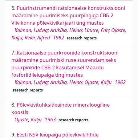
6.
Puurinstrumendi ratsionaalse konstruktsiooni
määramine puurimiseks puurpingiga СВБ-2
Viivikonna põlevkivikarjääri tingimustes
Kalman, Ludvig; Aruküla, Heino; Lüütre, Enn; Ojaste,
Kalju; Reier, Alfred
1962
research reports
7.
Ratsionaalse puurkroonide konstruktsiooni
määramine puurimiskiiruse suurendamiseks
puurpinkide СВБ-2 kasutamisel Maardu
fosforiidileiupaiga tingimustes
Kalman, Ludvig; Aruküla, Heino; Ojaste, Kalju
1962
research reports
8.
Põlevkivituhksideainete mineraloogiline
koostis
Ojaste, Kalju
1963
research reports
9.
Eesti NSV leiupaiga põlevkivikihtide