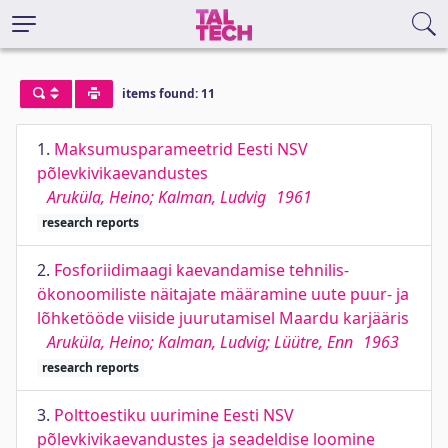
items found: 11
1.
Maksumusparameetrid Eesti NSV
põlevkivikaevandustes
Aruküla, Heino; Kalman, Ludvig
1961
research reports
2.
Fosforiidimaagi kaevandamise tehnilis-
ökonoomiliste näitajate määramine uute puur- ja
lõhketööde viiside juurutamisel Maardu karjääris
Aruküla, Heino; Kalman, Ludvig; Lüütre, Enn
1963
research reports
3.
Polttoestiku uurimine Eesti NSV
põlevkivikaevandustes ja seadeldise loomine